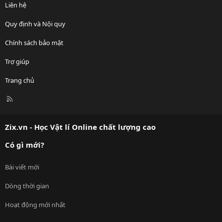
Liên hệ
Quy định và Nội quy
Chính sách bảo mật
Trợ giúp
Trang chủ
R
S
S
Zix.vn - Học Vật lí Online chất lượng cao
Có gì mới?
Bài viết mới
Dòng thời gian
Hoạt động mới nhất