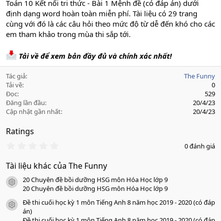
Toán 10 Kết nối tri thức - Bài 1 Mệnh đề (có đáp án) dưới
định dạng word hoàn toàn miễn phí. Tài liệu có 29 trang
cùng với đó là các câu hỏi theo mức độ từ dễ đến khó cho các
em tham khảo trong mùa thi sắp tới.
Tải về để xem bản đầy đủ và chính xác nhất!
Tác giả
The Funny
Tải về
0
Đọc
529
Đăng lần đầu
20/4/23
Cập nhật gần nhất
20/4/23
Ratings
0
0 đánh giá
.
0
Tài liệu khác của The Funny
0
s
20 Chuyên đề bồi dưỡng HSG môn Hóa Học lớp 9
a
icon tài liệu
o
20 Chuyên đề bồi dưỡng HSG môn Hóa Học lớp 9
Đề thi cuối học kỳ 1 môn Tiếng Anh 8 năm học 2019 - 2020 (có đáp
icon tài liệu
án)
Đề thi cuối học kỳ 1 môn Tiếng Anh 8 năm học 2019 - 2020 (có đáp