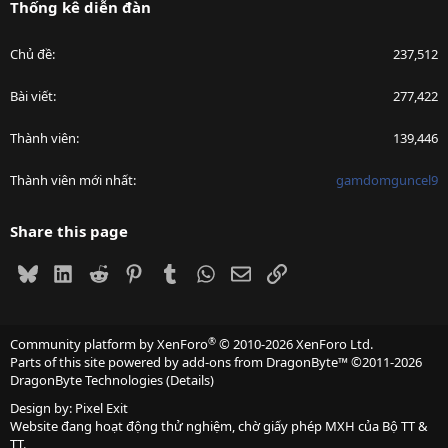
Thống kê diễn đàn
Chủ đề
237,512
Bài viết
277,422
Thành viên
139,446
Thành viên mới nhất
gamdomguncel9
Share this page
Bluesky
LinkedIn
Reddit
Pinterest
Tumblr
WhatsApp
Email
Link
®
Community platform by XenForo
© 2010-2026 XenForo Ltd.
Parts of this site powered by
add-ons from DragonByte™
©2011-2026
DragonByte Technologies
(
Details
)
Design by:
Pixel Exit
Website đang hoạt động thử nghiệm, chờ giấy phép MXH của Bộ TT &
TT.