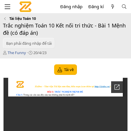
Đăng nhập
Đăng kí
Tài liệu Toán 10
Trắc nghiệm Toán 10 Kết nối tri thức - Bài 1 Mệnh
đề (có đáp án)
Bạn phải đăng nhập để tải
T
C
The Funny
20/4/23
á
r
c
e
g
a
Tải về
i
t
ả
i
o
n
d
a
t
e