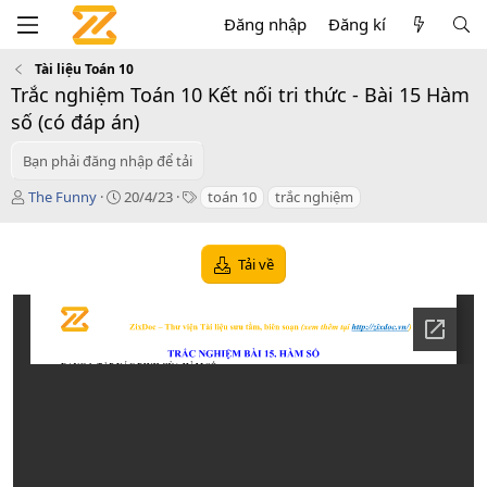
Đăng nhập
Đăng kí
Tài liệu Toán 10
Trắc nghiệm Toán 10 Kết nối tri thức - Bài 15 Hàm
số (có đáp án)
Bạn phải đăng nhập để tải
T
C
T
The Funny
20/4/23
toán 10
trắc nghiệm
á
r
a
c
e
g
g
a
s
Tải về
i
t
ả
i
o
n
d
a
t
e