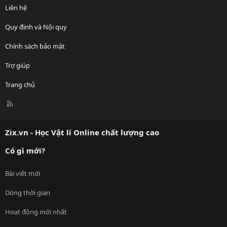
Liên hệ
Quy định và Nội quy
Chính sách bảo mật
Trợ giúp
Trang chủ
R
S
S
Zix.vn - Học Vật lí Online chất lượng cao
Có gì mới?
Bài viết mới
Dòng thời gian
Hoạt động mới nhất