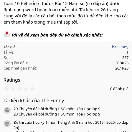
Toán 10 Kết nối tri thức - Bài 15 Hàm số (có đáp án) dưới
định dạng word hoàn toàn miễn phí. Tài liệu có 26 trang
cùng với đó là các câu hỏi theo mức độ từ dễ đến khó cho các
em tham khảo trong mùa thi sắp tới.
Tải về để xem bản đầy đủ và chính xác nhất!
Tác giả
The Funny
Tải về
1
Đọc
557
Đăng lần đầu
20/4/23
Cập nhật gần nhất
20/4/23
Ratings
0
0 đánh giá
.
0
Tài liệu khác của The Funny
0
s
20 Chuyên đề bồi dưỡng HSG môn Hóa Học lớp 9
a
icon tài liệu
o
20 Chuyên đề bồi dưỡng HSG môn Hóa Học lớp 9
Đề thi cuối học kỳ 1 môn Tiếng Anh 8 năm học 2019 - 2020 (có đáp
icon tài liệu
án)