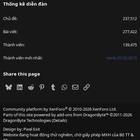
Thống kê diễn đàn
Chủ đề
237,512
Bài viết
277,422
Thành viên
139,475
Thành viên mới nhất
tienlx.01.02.2015
Share this page
Bluesky
LinkedIn
Reddit
Pinterest
Tumblr
WhatsApp
Email
Link
®
Community platform by XenForo
© 2010-2026 XenForo Ltd.
Parts of this site powered by
add-ons from DragonByte™
©2011-2026
DragonByte Technologies
(
Details
)
Design by:
Pixel Exit
Website đang hoạt động thử nghiệm, chờ giấy phép MXH của Bộ TT &