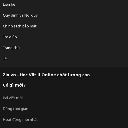
Liên hệ
Quy định và Nội quy
Chính sách bảo mật
Trợ giúp
Trang chủ
R
S
S
Zix.vn - Học Vật lí Online chất lượng cao
Có gì mới?
Bài viết mới
Dòng thời gian
Hoạt động mới nhất