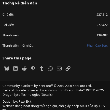
Thống kê diễn đàn
Chủ đề
237,512
Bài viết
277,422
Thành viên
139,482
Thành viên mới nhất
Phan Cao Đức
Share this page
Bluesky
LinkedIn
Reddit
Pinterest
Tumblr
WhatsApp
Email
Link
®
Community platform by XenForo
© 2010-2026 XenForo Ltd.
Parts of this site powered by
add-ons from DragonByte™
©2011-2026
DragonByte Technologies
(
Details
)
Design by:
Pixel Exit
Website đang hoạt động thử nghiệm, chờ giấy phép MXH của Bộ TT &