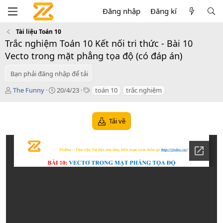
Đăng nhập
Đăng kí
Tài liệu Toán 10
Trắc nghiệm Toán 10 Kết nối tri thức - Bài 10
Vecto trong mặt phẳng tọa độ (có đáp án)
Bạn phải đăng nhập để tải
T
C
T
The Funny
20/4/23
toán 10
trắc nghiệm
á
r
a
c
e
g
g
a
s
Tải về
i
t
ả
i
o
n
d
a
t
e