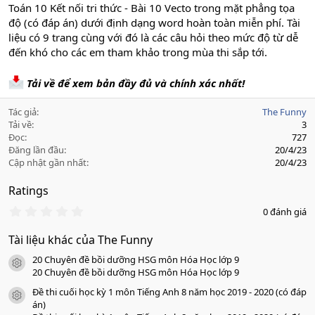
Toán 10 Kết nối tri thức - Bài 10 Vecto trong mặt phẳng tọa
độ (có đáp án) dưới định dạng word hoàn toàn miễn phí. Tài
liệu có 9 trang cùng với đó là các câu hỏi theo mức độ từ dễ
đến khó cho các em tham khảo trong mùa thi sắp tới.
Tải về để xem bản đầy đủ và chính xác nhất!
Tác giả
The Funny
Tải về
3
Đọc
727
Đăng lần đầu
20/4/23
Cập nhật gần nhất
20/4/23
Ratings
0
0 đánh giá
.
0
Tài liệu khác của The Funny
0
s
20 Chuyên đề bồi dưỡng HSG môn Hóa Học lớp 9
a
icon tài liệu
o
20 Chuyên đề bồi dưỡng HSG môn Hóa Học lớp 9
Đề thi cuối học kỳ 1 môn Tiếng Anh 8 năm học 2019 - 2020 (có đáp
icon tài liệu
án)