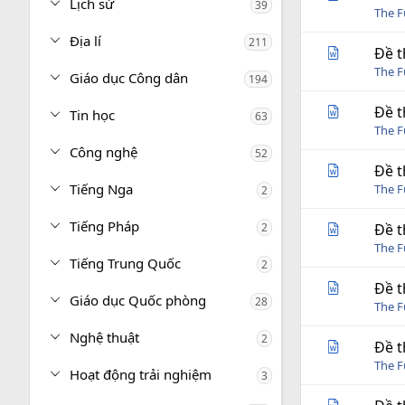
Lịch sử
39
The 
Địa lí
211
Đề t
The 
Giáo dục Công dân
194
Đề t
Tin học
63
The 
Công nghệ
52
Đề t
Tiếng Nga
The 
2
Tiếng Pháp
2
Đề t
The 
Tiếng Trung Quốc
2
Đề t
Giáo dục Quốc phòng
28
The 
Nghệ thuật
2
Đề t
The 
Hoạt động trải nghiệm
3