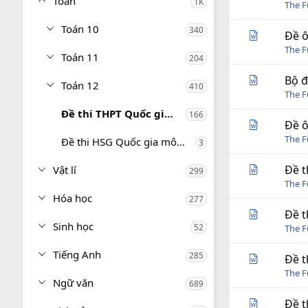
Toán
1K
The 
Toán 10
340
Đề ô
The 
Toán 11
204
Bộ đ
Toán 12
410
The 
Đề thi THPT Quốc gia môn Toán
166
Đề ô
The 
Đề thi HSG Quốc gia môn Toán
3
Đề t
Vật lí
299
The 
Hóa học
277
Đề t
Sinh học
52
The 
Tiếng Anh
285
Đề t
The 
Ngữ văn
689
Đề t