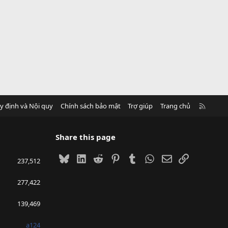
R
y định và Nội quy
Chính sách bảo mật
Trợ giúp
Trang chủ
S
S
Share this page
Bluesky
LinkedIn
Reddit
Pinterest
Tumblr
WhatsApp
Email
Link
237,512
277,422
139,469
a124