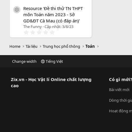
.
0
Resource 'Đề thi thử TN THPT
0
icon tài liệu
môn Toán năm 2023 - Sở
s
a
GD&ĐT Cà Mau (có đáp án)'
o
The Funny
Cập nhật:
3/8/23
0
.
0
0
Home
Tài liệu
Trung học phổ thông
Toán
s
a
o
Change width
Tiếng Việt
Zix.vn - Học Vật lí Online chất lượng
Có gì mới
cao
Bài viết mới
Dòng thời gi
Hoạt động m