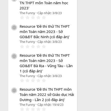
TN THPT môn Toán năm học
2023'
The Funny
Cập nhật:
3/8/23
0
.
0
Resource 'Đề thi thử TN THPT
0
icon tài liệu
môn Toán năm 2023 - Sở
s
a
GD&ĐT Bắc Ninh (có đáp án)'
o
The Funny
Cập nhật:
3/8/23
0
.
0
Resource 'Đề thi thử TN THPT
0
icon tài liệu
môn Toán năm 2023 - Sở
s
a
GD&ĐT Bà Rịa - Vũng Tàu - Lần
o
1 (có đáp án)'
The Funny
Cập nhật:
3/8/23
0
.
0
Resource 'Đề thi TN THPT môn
0
icon tài liệu
Toán năm 2022 sở Giáo dục Hải
s
a
Dương - Lần 2 (có đáp án)'
o
The Funny
Cập nhật:
19/4/23
0