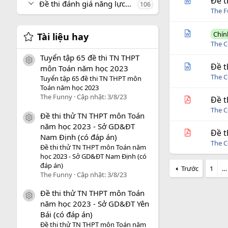
Đề t
Đề thi đánh giá năng lực, tư duy
106
The 
Chín
Tài liệu hay
The C
Tuyển tập 65 đề thi TN THPT
icon tài liệu
Đề t
môn Toán năm học 2023
The C
Tuyển tập 65 đề thi TN THPT môn
Toán năm học 2023
The Funny
Cập nhật:
3/8/23
Đề t
The C
Đề thi thử TN THPT môn Toán
icon tài liệu
năm học 2023 - Sở GD&ĐT
Đề t
Nam Định (có đáp án)
The C
Đề thi thử TN THPT môn Toán năm
học 2023 - Sở GD&ĐT Nam Định (có
đáp án)
Trước
1
…
The Funny
Cập nhật:
3/8/23
Đề thi thử TN THPT môn Toán
icon tài liệu
năm học 2023 - Sở GD&ĐT Yên
Bái (có đáp án)
Đề thi thử TN THPT môn Toán năm