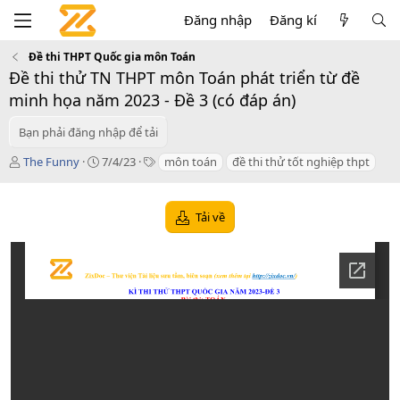
Đăng nhập
Đăng kí
Đề thi THPT Quốc gia môn Toán
Đề thi thử TN THPT môn Toán phát triển từ đề
minh họa năm 2023 - Đề 3 (có đáp án)
Bạn phải đăng nhập để tải
T
C
T
The Funny
7/4/23
môn toán
đề thi thử tốt nghiệp thpt
á
r
a
c
e
g
g
a
s
Tải về
i
t
ả
i
o
n
d
a
t
e