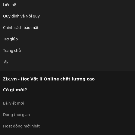
Liên hệ
Quy định và Nội quy
Chính sách bảo mật
Trợ giúp
Trang chủ
R
S
S
Zix.vn - Học Vật lí Online chất lượng cao
Có gì mới?
Bài viết mới
Dòng thời gian
Hoạt động mới nhất