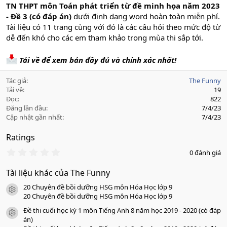
TN THPT môn Toán phát triển từ đề minh họa năm 2023
- Đề 3 (có đáp án)
dưới định dạng word hoàn toàn miễn phí.
Tài liệu có 11 trang cùng với đó là các câu hỏi theo mức độ từ
dễ đến khó cho các em tham khảo trong mùa thi sắp tới.
Tải về để xem bản đầy đủ và chính xác nhất!
Tác giả
The Funny
Tải về
19
Đọc
822
Đăng lần đầu
7/4/23
Cập nhật gần nhất
7/4/23
Ratings
0
0 đánh giá
.
0
Tài liệu khác của The Funny
0
s
20 Chuyên đề bồi dưỡng HSG môn Hóa Học lớp 9
a
icon tài liệu
o
20 Chuyên đề bồi dưỡng HSG môn Hóa Học lớp 9
Đề thi cuối học kỳ 1 môn Tiếng Anh 8 năm học 2019 - 2020 (có đáp
icon tài liệu
án)