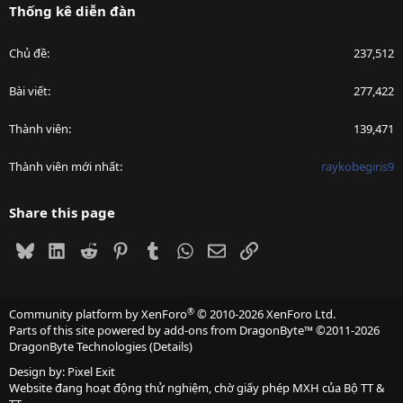
Thống kê diễn đàn
Chủ đề
237,512
Bài viết
277,422
Thành viên
139,471
Thành viên mới nhất
raykobegiris9
Share this page
Bluesky
LinkedIn
Reddit
Pinterest
Tumblr
WhatsApp
Email
Link
®
Community platform by XenForo
© 2010-2026 XenForo Ltd.
Parts of this site powered by
add-ons from DragonByte™
©2011-2026
DragonByte Technologies
(
Details
)
Design by:
Pixel Exit
Website đang hoạt động thử nghiệm, chờ giấy phép MXH của Bộ TT &