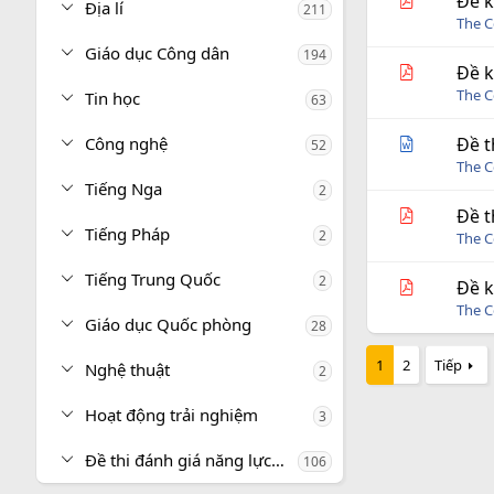
Đề k
Địa lí
211
The C
Giáo dục Công dân
194
Đề k
The C
Tin học
63
Công nghệ
Đề t
52
The C
Tiếng Nga
2
Đề t
Tiếng Pháp
2
The C
Tiếng Trung Quốc
2
Đề k
The C
Giáo dục Quốc phòng
28
1
2
Tiếp
Nghệ thuật
2
Hoạt động trải nghiệm
3
Đề thi đánh giá năng lực, tư duy
106