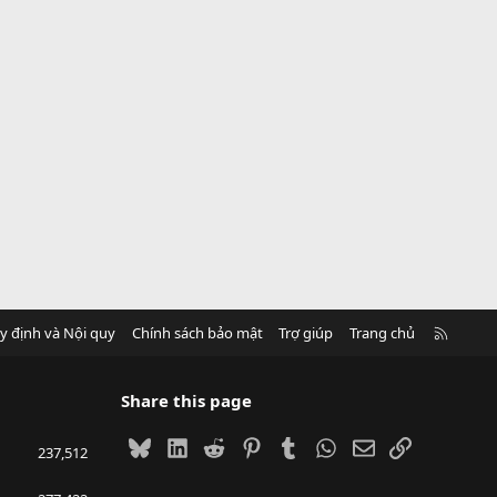
R
y định và Nội quy
Chính sách bảo mật
Trợ giúp
Trang chủ
S
S
Share this page
Bluesky
LinkedIn
Reddit
Pinterest
Tumblr
WhatsApp
Email
Link
237,512