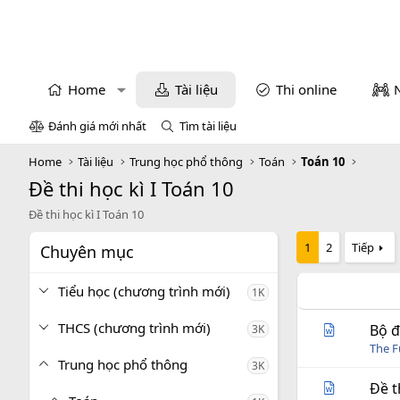
Home
Tài liệu
Thi online
Đánh giá mới nhất
Tìm tài liệu
Home
Tài liệu
Trung học phổ thông
Toán
Toán 10
Đề thi học kì I Toán 10
Đề thi học kì I Toán 10
1
2
Tiếp
Chuyên mục
Tiểu học (chương trình mới)
1K
THCS (chương trình mới)
Bộ đ
3K
The 
Trung học phổ thông
3K
Đề t