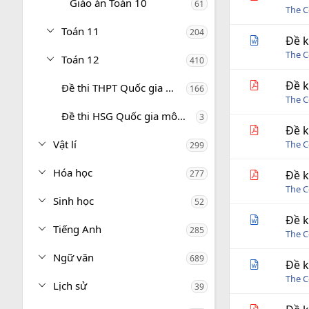
Giáo án Toán 10
61
The C
Toán 11
204
Đề k
The C
Toán 12
410
Đề k
Đề thi THPT Quốc gia môn Toán
166
The C
Đề thi HSG Quốc gia môn Toán
3
Đề k
Vật lí
The C
299
Hóa học
277
Đề k
The C
Sinh học
52
Đề k
Tiếng Anh
285
The C
Ngữ văn
689
Đề k
The C
Lịch sử
39