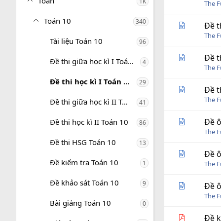
Toán
1K
The 
Toán 10
340
Đề t
The 
Tài liệu Toán 10
96
Đề t
Đề thi giữa học kì I Toán 10
4
The 
Đề thi học kì I Toán 10
29
Đề t
The 
Đề thi giữa học kì II Toán 10
41
Đề ô
Đề thi học kì II Toán 10
86
The 
Đề thi HSG Toán 10
13
Đề ô
Đề kiểm tra Toán 10
1
The 
Đề khảo sát Toán 10
9
Đề ô
The 
Bài giảng Toán 10
0
Đề k