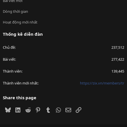
Bài viết mới
Dòng thời gian
Hoạt động mới nhất
Thống kê diễn đàn
Chủ đề
237,512
Bài viết
277,422
Thành viên
139,445
Thành viên mới nhất
https://zix.vn/members/tr
Share this page
Bluesky
LinkedIn
Reddit
Pinterest
Tumblr
WhatsApp
Email
Link