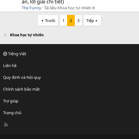
án, lời giải chi tiết)
The Funny
Tài liệu Khoa học tự nhiên 8
Trước
1
2
3
Tiếp
Khoa học tự nhiên
Tiếng Việt
Liên hệ
Quy định và Nội quy
Chính sách bảo mật
Trợ giúp
Trang chủ
R
S
S