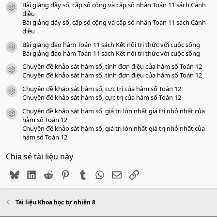
Bài giảng dãy số, cấp số cộng và cấp số nhân Toán 11 sách Cánh
a
icon tài liệu
o
diều
Bài giảng dãy số, cấp số cộng và cấp số nhân Toán 11 sách Cánh
diều
Bài giảng đạo hàm Toán 11 sách Kết nối tri thức với cuộc sống
icon tài liệu
Bài giảng đạo hàm Toán 11 sách Kết nối tri thức với cuộc sống
Chuyên đề khảo sát hàm số, tính đơn điệu của hàm số Toán 12
icon tài liệu
Chuyên đề khảo sát hàm số, tính đơn điệu của hàm số Toán 12
Chuyên đề khảo sát hàm số, cực trị của hàm số Toán 12
icon tài liệu
Chuyên đề khảo sát hàm số, cực trị của hàm số Toán 12
Chuyên đề khảo sát hàm số, giá trị lớn nhất giá trị nhỏ nhất của
icon tài liệu
hàm số Toán 12
Chuyên đề khảo sát hàm số, giá trị lớn nhất giá trị nhỏ nhất của
hàm số Toán 12
Chia sẻ tài liệu này
Bluesky
LinkedIn
Reddit
Pinterest
Tumblr
WhatsApp
Email
Link
Tài liệu Khoa học tự nhiên 8