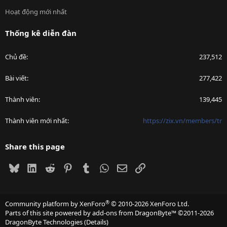
Hoạt động mới nhất
Thống kê diễn đàn
Chủ đề
237,512
Bài viết
277,422
Thành viên
139,445
Thành viên mới nhất
https://zix.vn/members/tr
Share this page
Bluesky
LinkedIn
Reddit
Pinterest
Tumblr
WhatsApp
Email
Link
®
Community platform by XenForo
© 2010-2026 XenForo Ltd.
Parts of this site powered by
add-ons from DragonByte™
©2011-2026
DragonByte Technologies
(
Details
)