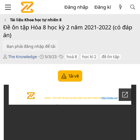
Đăng nhập
Đăng kí
Tài liệu Khoa học tự nhiên 8
Đề ôn tập Hóa 8 học kỳ 2 năm 2021-2022 (có đáp
án)
Bạn phải đăng nhập để tải
T
C
T
The Knowledge
5/3/23
hoá 8
học kì 2
đề ôn tập
á
r
a
c
e
g
g
a
s
Tải về
i
t
ả
i
o
n
d
a
t
e