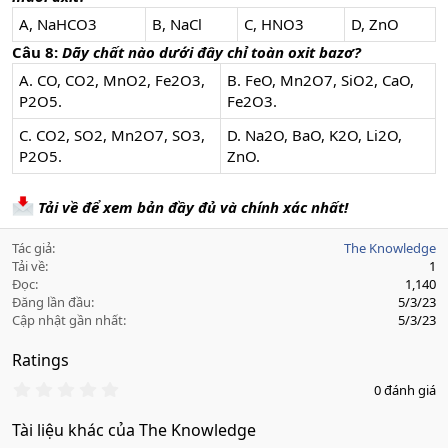
A, NaHCO3
B, NaCl
C, HNO3
D, ZnO
Câu 8:
Dãy chất nào dưới đây chỉ toàn oxit bazơ?
A. CO, CO2, MnO2, Fe2O3,
B. FeO, Mn2O7, SiO2, CaO,
P2O5.
Fe2O3.
C. CO2, SO2, Mn2O7, SO3,
D. Na2O, BaO, K2O, Li2O,
P2O5.
ZnO.
Tải về để xem bản đầy đủ và chính xác nhất!
Tác giả
The Knowledge
Tải về
1
Đọc
1,140
Đăng lần đầu
5/3/23
Cập nhật gần nhất
5/3/23
Ratings
0
0 đánh giá
.
0
Tài liệu khác của The Knowledge
0
s