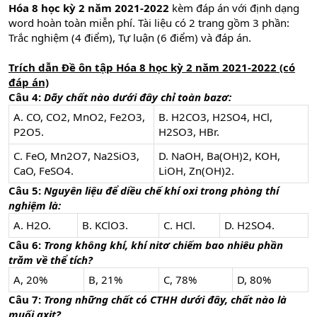
Hóa 8 học kỳ 2 năm 2021-2022
kèm đáp án với định dạng
word hoàn toàn miễn phí. Tài liệu có 2 trang gồm 3 phần:
Trắc nghiệm (4 điểm), Tự luận (6 điểm) và đáp án.
Trích dẫn Đề ôn tập Hóa 8 học kỳ 2 năm 2021-2022 (có
đáp án)
Câu 4:
Dãy chất nào dưới đây chỉ toàn bazơ:
A. CO, CO2, MnO2, Fe2O3,
B. H2CO3, H2SO4, HCl,
P2O5.
H2SO3, HBr.
C. FeO, Mn2O7, Na2SiO3,
D. NaOH, Ba(OH)2, KOH,
CaO, FeSO4.
LiOH, Zn(OH)2.
Câu 5:
Nguyên liệu để diều chế khí oxi trong phòng thí
nghiệm là:
A. H2O.
B. KClO3.
C. HCl.
D. H2SO4.
Câu 6:
Trong không khí, khí nitơ chiếm bao nhiêu phần
trăm về thể tích?
A, 20%
B, 21%
C, 78%
D, 80%
Câu 7:
Trong những chất có CTHH dưới đây, chất nào là
muối axit?