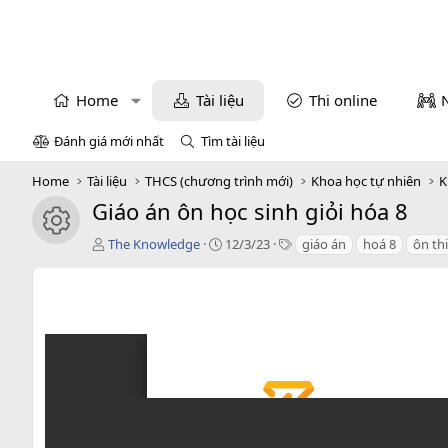
Home
Tài liệu
Thi online
Đánh giá mới nhất
Tìm tài liệu
Home
Tài liệu
THCS (chương trình mới)
Khoa học tự nhiên
K
Giáo án ôn học sinh giỏi hóa 8
icon tài liệu
T
C
T
The Knowledge
12/3/23
giáo án
hoá 8
ôn th
á
r
a
c
e
g
g
a
s
i
t
ả
i
o
n
d
a
t
e