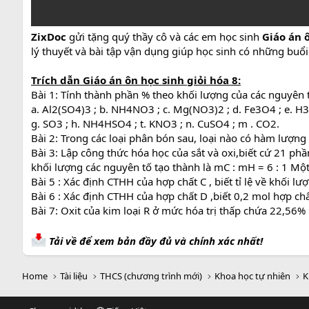
ZixDoc
gửi tặng quý thầy cô và các em học sinh
Giáo án ô
lý thuyết và bài tập vận dụng giúp học sinh có những buổi ô
Trích dẫn
Giáo án ôn học sinh giỏi hóa 8:
Bài 1: Tính thành phần % theo khối lượng của các nguyên t
a. Al2(SO4)3 ; b. NH4NO3 ; c. Mg(NO3)2 ; d. Fe3O4 ; e. 
g. SO3 ; h. NH4HSO4 ; t. KNO3 ; n. CuSO4 ; m . CO2.
Bài 2: Trong các loại phân bón sau, loại nào có hàm lượ
Bài 3: Lập công thức hóa học của sắt và oxi,biết cứ 21 phần
khối lượng các nguyên tố tạo thành là mC : mH = 6 : 1 Một
Bài 5 : Xác định CTHH của hợp chất C , biết tỉ lệ về khối 
Bài 6 : Xác định CTHH của hợp chất D ,biết 0,2 mol hợp c
Bài 7: Oxit của kim loại R ở mức hóa trị thấp chứa 22,56%
Tải về để xem bản đầy đủ và chính xác nhất!
Home
Tài liệu
THCS (chương trình mới)
Khoa học tự nhiên
K