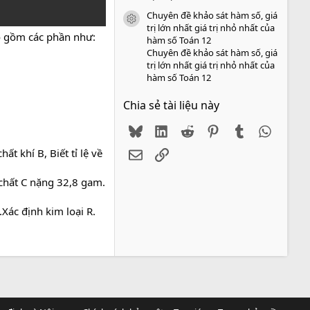
Chuyên đề khảo sát hàm số, giá
icon tài liệu
trị lớn nhất giá trị nhỏ nhất của
o gồm các phần như:
hàm số Toán 12
Chuyên đề khảo sát hàm số, giá
trị lớn nhất giá trị nhỏ nhất của
hàm số Toán 12
Chia sẻ tài liệu này
Bluesky
LinkedIn
Reddit
Pinterest
Tumblr
WhatsA
t khí B, Biết tỉ lệ về
Email
Link
p chất C nặng 32,8 gam.
Xác định kim loại R.