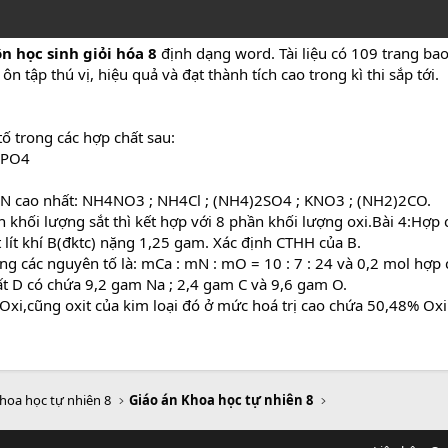
n học sinh giỏi hóa 8
định dạng word. Tài liệu có 109 trang ba
n tập thú vị, hiệu quả và đạt thành tích cao trong kì thi sắp tới.
ố trong các hợp chất sau:
H3PO4
ng N cao nhất: NH4NO3 ; NH4Cl ; (NH4)2SO4 ; KNO3 ; (NH2)2CO.
 khối lượng sắt thì kết hợp với 8 phần khối lượng oxi.Bài 4:Hợp chấ
 lít khí B(đktc) nặng 1,25 gam. Xác định CTHH của B.
lượng các nguyên tố là: mCa : mN : mO = 10 : 7 : 24 và 0,2 mol hợ
hất D có chứa 9,2 gam Na ; 2,4 gam C và 9,6 gam O.
 Oxi,cũng oxit của kim loại đó ở mức hoá trị cao chứa 50,48% Oxi.
hoa học tự nhiên 8
Giáo án Khoa học tự nhiên 8