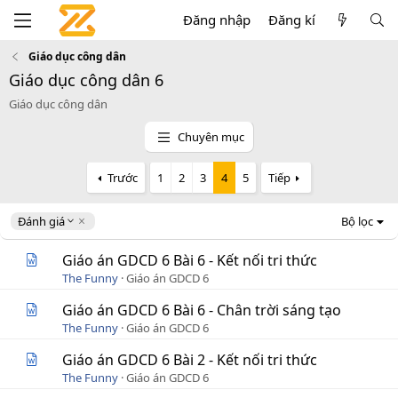
Đăng nhập
Đăng kí
Giáo dục công dân
Giáo dục công dân 6
Giáo dục công dân
Chuyên mục
Trước
1
2
3
4
5
Tiếp
D
Đánh giá
Bộ lọc
e
s
Giáo án GDCD 6 Bài 6 - Kết nối tri thức
c
The Funny
Giáo án GDCD 6
e
n
Giáo án GDCD 6 Bài 6 - Chân trời sáng tạo
d
The Funny
Giáo án GDCD 6
i
n
Giáo án GDCD 6 Bài 2 - Kết nối tri thức
g
The Funny
Giáo án GDCD 6