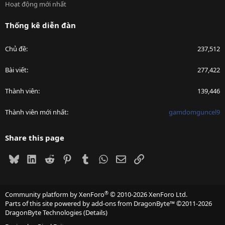
Hoạt động mới nhất
Thống kê diễn đàn
Chủ đề
237,512
Bài viết
277,422
Thành viên
139,446
Thành viên mới nhất
gamdomguncel9
Share this page
Bluesky
LinkedIn
Reddit
Pinterest
Tumblr
WhatsApp
Email
Link
®
Community platform by XenForo
© 2010-2026 XenForo Ltd.
Parts of this site powered by
add-ons from DragonByte™
©2011-2026
DragonByte Technologies
(
Details
)