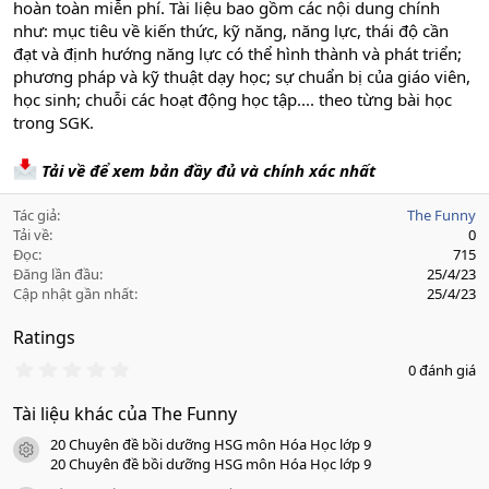
hoàn toàn miễn phí. Tài liệu bao gồm các nội dung chính
như: mục tiêu về kiến thức, kỹ năng, năng lực, thái độ cần
đạt và định hướng năng lực có thể hình thành và phát triển;
phương pháp và kỹ thuật dạy học; sự chuẩn bị của giáo viên,
học sinh; chuỗi các hoạt động học tập.... theo từng bài học
trong SGK.
Tải về để xem bản đầy đủ và chính xác nhất
Tác giả
The Funny
Tải về
0
Đọc
715
Đăng lần đầu
25/4/23
Cập nhật gần nhất
25/4/23
Ratings
0
0 đánh giá
.
0
Tài liệu khác của The Funny
0
s
20 Chuyên đề bồi dưỡng HSG môn Hóa Học lớp 9
a
icon tài liệu
o
20 Chuyên đề bồi dưỡng HSG môn Hóa Học lớp 9