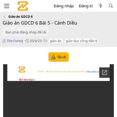
Đăng nhập
Đăng kí
Giáo án GDCD 6
Giáo án GDCD 6 Bài 5 - Cánh Diều
Bạn phải đăng nhập để tải
T
C
T
The Funny
25/4/23
giáo án
giáo dục công dân 6
á
r
a
c
e
g
g
a
s
Tải về
i
t
ả
i
o
n
d
a
t
e