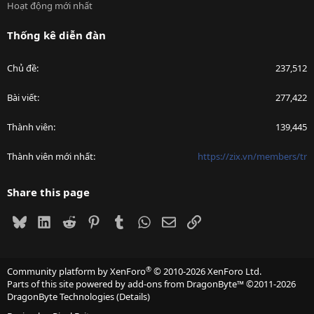
Hoạt động mới nhất
Thống kê diễn đàn
Chủ đề
237,512
Bài viết
277,422
Thành viên
139,445
Thành viên mới nhất
https://zix.vn/members/tr
Share this page
Bluesky
LinkedIn
Reddit
Pinterest
Tumblr
WhatsApp
Email
Link
®
Community platform by XenForo
© 2010-2026 XenForo Ltd.
Parts of this site powered by
add-ons from DragonByte™
©2011-2026
DragonByte Technologies
(
Details
)