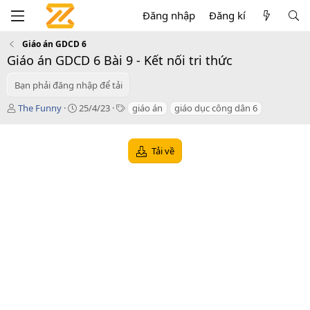
Đăng nhập
Đăng kí
Giáo án GDCD 6
Giáo án GDCD 6 Bài 9 - Kết nối tri thức
Bạn phải đăng nhập để tải
T
C
T
The Funny
25/4/23
giáo án
giáo dục công dân 6
á
r
a
c
e
g
g
a
s
Tải về
i
t
ả
i
o
n
d
a
t
e