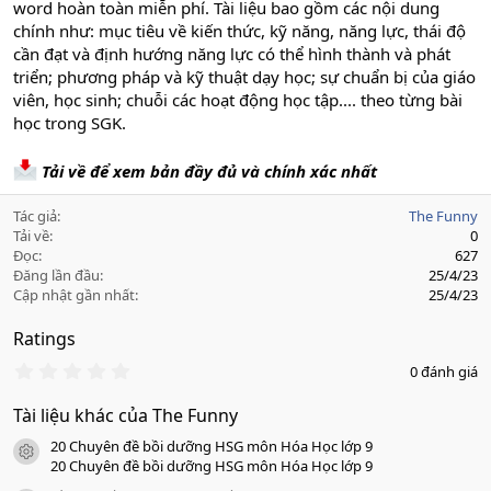
word hoàn toàn miễn phí. Tài liệu bao gồm các nội dung
chính như: mục tiêu về kiến thức, kỹ năng, năng lực, thái độ
cần đạt và định hướng năng lực có thể hình thành và phát
triển; phương pháp và kỹ thuật dạy học; sự chuẩn bị của giáo
viên, học sinh; chuỗi các hoạt động học tập.... theo từng bài
học trong SGK.
Tải về để xem bản đầy đủ và chính xác nhất
Tác giả
The Funny
Tải về
0
Đọc
627
Đăng lần đầu
25/4/23
Cập nhật gần nhất
25/4/23
Ratings
0
0 đánh giá
.
0
Tài liệu khác của The Funny
0
s
20 Chuyên đề bồi dưỡng HSG môn Hóa Học lớp 9
a
icon tài liệu
o
20 Chuyên đề bồi dưỡng HSG môn Hóa Học lớp 9