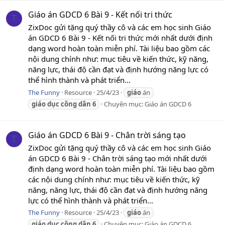
Giáo án GDCD 6 Bài 9 - Kết nối tri thức
T
ZixDoc gửi tặng quý thầy cô và các em học sinh Giáo
án GDCD 6 Bài 9 - Kết nối tri thức mới nhất dưới định
dạng word hoàn toàn miễn phí. Tài liệu bao gồm các
nội dung chính như: mục tiêu về kiến thức, kỹ năng,
năng lực, thái độ cần đạt và định hướng năng lực có
thể hình thành và phát triển...
The Funny
Resource
25/4/23
giáo
án
giáo
dục
công
dân
6
Chuyên mục:
Giáo án GDCD 6
Giáo án GDCD 6 Bài 9 - Chân trời sáng tạo
T
ZixDoc gửi tặng quý thầy cô và các em học sinh Giáo
án GDCD 6 Bài 9 - Chân trời sáng tạo mới nhất dưới
định dạng word hoàn toàn miễn phí. Tài liệu bao gồm
các nội dung chính như: mục tiêu về kiến thức, kỹ
năng, năng lực, thái độ cần đạt và định hướng năng
lực có thể hình thành và phát triển...
The Funny
Resource
25/4/23
giáo
án
giáo
dục
công
dân
6
Chuyên mục:
Giáo án GDCD 6