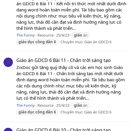
án GDCD 6 Bài 11 - Kết nối tri thức mới nhất dưới định
dạng word hoàn toàn miễn phí. Tài liệu bao gồm các
nội dung chính như: mục tiêu về kiến thức, kỹ năng,
năng lực, thái độ cần đạt và định hướng năng lực có
thể hình thành và phát triển...
The Funny
Resource
25/4/23
giáo
án
giáo
dục
công
dân
6
Chuyên mục:
Giáo án GDCD 6
Giáo án GDCD 6 Bài 11 - Chân trời sáng tạo
T
ZixDoc gửi tặng quý thầy cô và các em học sinh Giáo
án GDCD 6 Bài 11 - Chân trời sáng tạo mới nhất dưới
định dạng word hoàn toàn miễn phí. Tài liệu bao gồm
các nội dung chính như: mục tiêu về kiến thức, kỹ
năng, năng lực, thái độ cần đạt và định hướng năng
lực có thể hình thành và phát triển...
The Funny
Resource
25/4/23
giáo
án
giáo
dục
công
dân
6
Chuyên mục:
Giáo án GDCD 6
Giáo án GDCD 6 Bài 10 - Chân trời sáng tạo