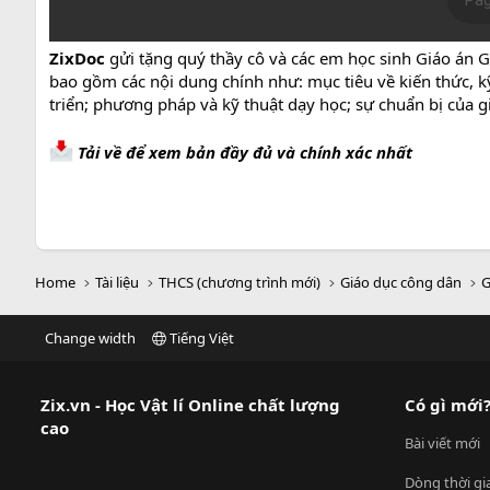
ZixDoc
gửi tặng quý thầy cô và các em học sinh Giáo án G
bao gồm các nội dung chính như: mục tiêu về kiến thức, kỹ
triển; phương pháp và kỹ thuật dạy học; sự chuẩn bị của gi
Tải về để xem bản đầy đủ và chính xác nhất
Home
Tài liệu
THCS (chương trình mới)
Giáo dục công dân
G
Change width
Tiếng Việt
Zix.vn - Học Vật lí Online chất lượng
Có gì mới
cao
Bài viết mới
Dòng thời gi