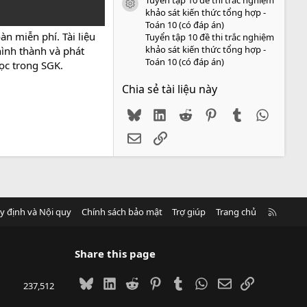
icon tài liệu
khảo sát kiến thức tổng hợp -
Toán 10 (có đáp án)
n miễn phí. Tài liệu
Tuyển tập 10 đề thi trắc nghiệm
khảo sát kiến thức tổng hợp -
hình thành và phát
Toán 10 (có đáp án)
học trong SGK.
Chia sẻ tài liệu này
Bluesky
LinkedIn
Reddit
Pinterest
Tumblr
WhatsA
Email
Link
R
y định và Nội quy
Chính sách bảo mật
Trợ giúp
Trang chủ
S
S
Share this page
Bluesky
LinkedIn
Reddit
Pinterest
Tumblr
WhatsApp
Email
Link
237,512