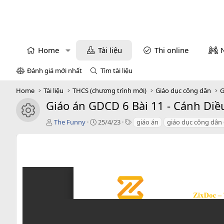
Home
Tài liệu
Thi online
Đánh giá mới nhất
Tìm tài liệu
Home
Tài liệu
THCS (chương trình mới)
Giáo dục công dân
G
Giáo án GDCD 6 Bài 11 - Cánh Diề
icon tài liệu
T
C
T
The Funny
25/4/23
giáo án
giáo dục công dân 
á
r
a
c
e
g
g
a
s
i
t
ả
i
o
n
d
a
t
e