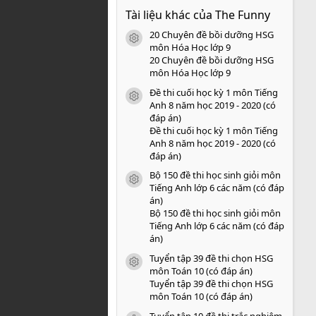
0
Tài liệu khác của The Funny
0
s
20 Chuyên đề bồi dưỡng HSG
a
icon tài liệu
o
môn Hóa Học lớp 9
20 Chuyên đề bồi dưỡng HSG
môn Hóa Học lớp 9
Đề thi cuối học kỳ 1 môn Tiếng
icon tài liệu
Anh 8 năm học 2019 - 2020 (có
đáp án)
Đề thi cuối học kỳ 1 môn Tiếng
Anh 8 năm học 2019 - 2020 (có
đáp án)
Bộ 150 đề thi học sinh giỏi môn
icon tài liệu
Tiếng Anh lớp 6 các năm (có đáp
án)
Bộ 150 đề thi học sinh giỏi môn
Tiếng Anh lớp 6 các năm (có đáp
án)
Tuyển tập 39 đề thi chọn HSG
icon tài liệu
môn Toán 10 (có đáp án)
Tuyển tập 39 đề thi chọn HSG
môn Toán 10 (có đáp án)
Tuyển tập 10 đề thi trắc nghiệm