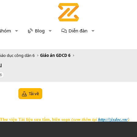
Nhóm
Blog
Diễn đàn
iáo dục công dân 6
Giáo án GDCD 6
u
6
Tải về