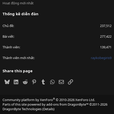
Hoạt động mới nhất
Thống kê diễn đàn
Chủ đề
237,512
Bài viết
277,422
Thành viên
139,471
Thành viên mới nhất
raykobegiris9
Share this page
Bluesky
LinkedIn
Reddit
Pinterest
Tumblr
WhatsApp
Email
Link
®
Community platform by XenForo
© 2010-2026 XenForo Ltd.
Parts of this site powered by
add-ons from DragonByte™
©2011-2026
DragonByte Technologies
(
Details
)