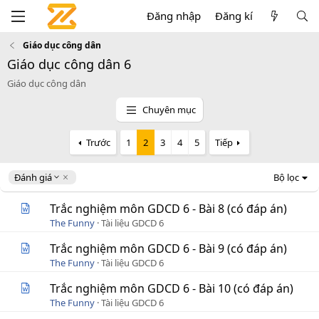
Đăng nhập
Đăng kí
Giáo dục công dân
Giáo dục công dân 6
Giáo dục công dân
Chuyên mục
Trước
1
2
3
4
5
Tiếp
D
Đánh giá
Bộ lọc
e
s
Trắc nghiệm môn GDCD 6 - Bài 8 (có đáp án)
c
The Funny
Tài liệu GDCD 6
e
n
Trắc nghiệm môn GDCD 6 - Bài 9 (có đáp án)
d
The Funny
Tài liệu GDCD 6
i
n
Trắc nghiệm môn GDCD 6 - Bài 10 (có đáp án)
g
The Funny
Tài liệu GDCD 6