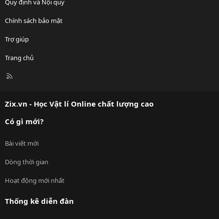
Quy định và Nội quy
Chính sách bảo mật
Trợ giúp
Trang chủ
R
S
S
Zix.vn - Học Vật lí Online chất lượng cao
Có gì mới?
Bài viết mới
Dòng thời gian
Hoạt động mới nhất
Thống kê diễn đàn