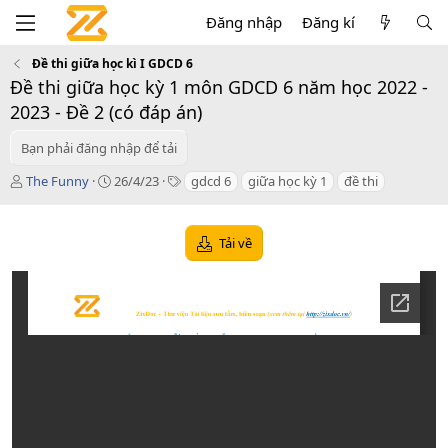
Đăng nhập
Đăng kí
Đề thi giữa học kì I GDCD 6
Đề thi giữa học kỳ 1 môn GDCD 6 năm học 2022 -
2023 - Đề 2 (có đáp án)
Bạn phải đăng nhập để tải
T
C
T
The Funny
26/4/23
gdcd 6
giữa học kỳ 1
đề thi
á
r
a
c
e
g
g
a
s
Tải về
i
t
ả
i
o
n
d
a
t
e