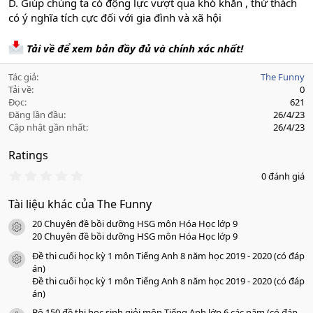
D. Giúp chúng ta có động lực vượt qua khó khăn , thử thách
có ý nghĩa tích cực đối với gia đình và xã hội
Tải về để xem bản đầy đủ và chính xác nhất!
Tác giả
The Funny
Tải về
0
Đọc
621
Đăng lần đầu
26/4/23
Cập nhật gần nhất
26/4/23
Ratings
0
0 đánh giá
.
0
Tài liệu khác của The Funny
0
s
20 Chuyên đề bồi dưỡng HSG môn Hóa Học lớp 9
a
icon tài liệu
o
20 Chuyên đề bồi dưỡng HSG môn Hóa Học lớp 9
Đề thi cuối học kỳ 1 môn Tiếng Anh 8 năm học 2019 - 2020 (có đáp
icon tài liệu
án)
Đề thi cuối học kỳ 1 môn Tiếng Anh 8 năm học 2019 - 2020 (có đáp
án)
Bộ 150 đề thi học sinh giỏi môn Tiếng Anh lớp 6 các năm (có đáp