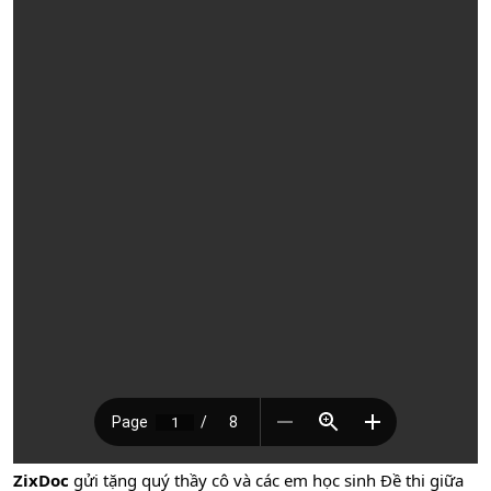
ZixDoc
gửi tặng quý thầy cô và các em học sinh Đề thi giữa