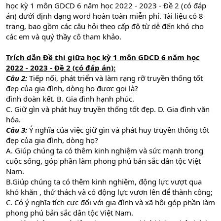
học kỳ 1 môn GDCD 6 năm học 2022 - 2023 - Đề 2 (có đáp
án) dưới định dạng word hoàn toàn miễn phí. Tài liệu có 8
trang, bao gồm các câu hỏi theo cấp độ từ dễ đến khó cho
các em và quý thầy cô tham khảo.
Trích dẫn Đề thi giữa học kỳ 1 môn GDCD 6 năm học
2022 - 2023 - Đề 2 (có đáp án):
Câu 2:
Tiếp nối, phát triển và làm rạng rỡ truyền thống tốt
đẹp của gia đình, dòng họ được gọi là?
đình đoàn kết. B. Gia đình hạnh phúc.
C. Giữ gìn và phát huy truyền thống tốt đẹp. D. Gia đình văn
hóa.
Câu 3:
Ý nghĩa của việc giữ gìn và phát huy truyền thống tốt
đẹp của gia đình, dòng họ?
A. Giúp chúng ta có thêm kinh nghiệm và sức mạnh trong
cuộc sống, góp phần làm phong phú bản sắc dân tộc Việt
Nam.
B.Giúp chúng ta có thêm kinh nghiệm, động lực vượt qua
khó khăn , thử thách và có động lực vươn lên để thành công;
C. Có ý nghĩa tích cực đối với gia đình và xã hội góp phần làm
phong phú bản sắc dân tộc Việt Nam.