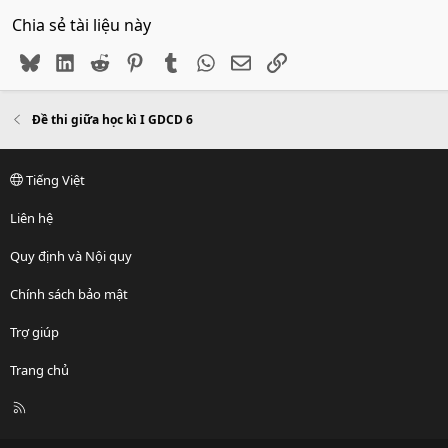
Chia sẻ tài liệu này
Bluesky
LinkedIn
Reddit
Pinterest
Tumblr
WhatsApp
Email
Link
Đề thi giữa học kì I GDCD 6
Tiếng Việt
Liên hệ
Quy định và Nội quy
Chính sách bảo mật
Trợ giúp
Trang chủ
R
S
S