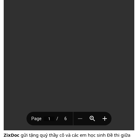
ZixDoc
gửi tặng quý thầy cô và các em học sinh Đề thi giữa