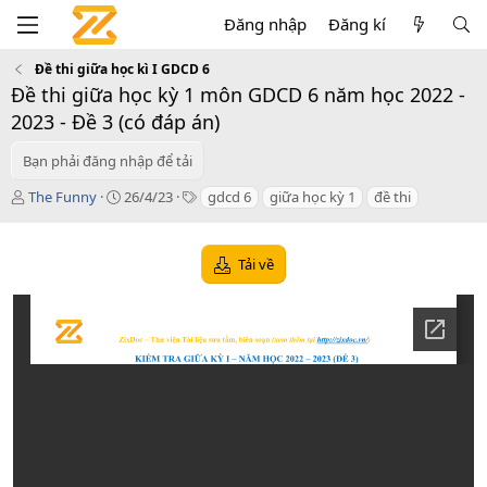
Đăng nhập
Đăng kí
Đề thi giữa học kì I GDCD 6
Đề thi giữa học kỳ 1 môn GDCD 6 năm học 2022 -
2023 - Đề 3 (có đáp án)
Bạn phải đăng nhập để tải
T
C
T
The Funny
26/4/23
gdcd 6
giữa học kỳ 1
đề thi
á
r
a
c
e
g
g
a
s
Tải về
i
t
ả
i
o
n
d
a
t
e