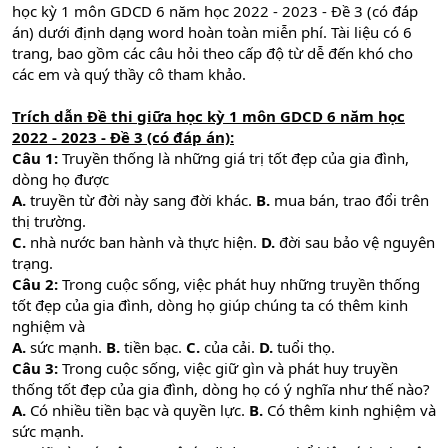
học kỳ 1 môn GDCD 6 năm học 2022 - 2023 - Đề 3 (có đáp
án) dưới định dạng word hoàn toàn miễn phí. Tài liệu có 6
trang, bao gồm các câu hỏi theo cấp độ từ dễ đến khó cho
các em và quý thầy cô tham khảo.
Trích dẫn Đề thi giữa học kỳ 1 môn GDCD 6 năm học
2022 - 2023 - Đề 3 (có đáp án):
Câu 1:
Truyền thống là những giá trị tốt đẹp của gia đình,
dòng họ được
A.
truyền từ đời này sang đời khác.
B.
mua bán, trao đổi trên
thị trường.
C.
nhà nước ban hành và thực hiện.
D.
đời sau bảo vệ nguyên
trạng.
Câu 2:
Trong cuộc sống, việc phát huy những truyền thống
tốt đẹp của gia đình, dòng họ giúp chúng ta có thêm kinh
nghiệm và
A.
sức mạnh.
B.
tiền bạc.
C.
của cải.
D.
tuổi thọ.
Câu 3:
Trong cuộc sống, việc giữ gìn và phát huy truyền
thống tốt đẹp của gia đình, dòng họ có ý nghĩa như thế nào?
A.
Có nhiều tiền bạc và quyền lực.
B.
Có thêm kinh nghiệm và
sức mạnh.