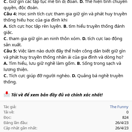
C.
Giữ gìn các tập tục mê tín dị đoan.
D.
Thể hiện tính chuyên
quyền, độc đoán.
Câu 4:
Học sinh tích cực tham gia giữ gìn và phát huy truyền
thống hiếu học của gia đình khi
A.
tích cực học tập rèn luyện.
B.
tìm hiểu truyền thống đánh
giặc.
C.
tham gia giữ gìn an ninh thôn xóm.
D.
tích cực lao động
sản xuất.
Câu 5:
Việc làm nào dưới đây thể hiện công dân biết giữ gìn
và phát huy truyền thống nhân ái của gia đình và dòng họ?
A.
Tìm hiểu, lưu giữ nghề làm gốm.
B.
Sống trong sạch và
lương thiện.
C.
Tích cực giúp đỡ người nghèo.
D.
Quảng bá nghề truyền
thống.
Tải về để xem bản đầy đủ và chính xác nhất!
Tác giả
The Funny
Tải về
0
Đọc
824
Đăng lần đầu
26/4/23
Cập nhật gần nhất
26/4/23