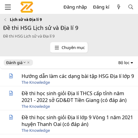
Đăng nhập
Đăng kí
Lịch sử và Địa lí 9
Đề thi HSG Lịch sử và Địa lí 9
Đề thi HSG Lịch sử và Địa lí 9
Chuyên mục
D
Đánh giá
Bộ lọc
e
s
Hướng dẫn làm các dạng bài tập HSG Địa lí lớp 9
c
The Knowledge
e
n
Đề thi học sinh giỏi Địa lí THCS cấp tỉnh năm
d
2021 - 2022 sở GD&ĐT Tiền Giang (có đáp án)
i
The Knowledge
n
g
Đề thi học sinh giỏi Địa lí lớp 9 Vòng 1 năm 2021
huyện Thanh Oai (có đáp án)
The Knowledge