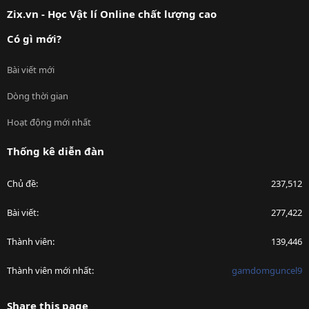
Zix.vn - Học Vật lí Online chất lượng cao
Có gì mới?
Bài viết mới
Dòng thời gian
Hoạt động mới nhất
Thống kê diễn đàn
Chủ đề
237,512
Bài viết
277,422
Thành viên
139,446
Thành viên mới nhất
gamdomguncel9
Share this page