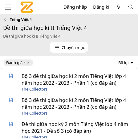
Đăng nhập
Đăng kí
Tiếng Việt 4
Đề thi giữa học kì II Tiếng Việt 4
Đề thi giữa học kì II Tiếng Việt 4
Chuyên mục
D
Đánh giá
Bộ lọc
e
s
Bộ 3 đề thi giữa học kì 2 môn Tiếng Việt lớp 4
c
năm học 2022 - 2023 - Phần 1 (có đáp án)
e
The Collectors
n
d
Bộ 3 đề thi giữa học kì 2 môn Tiếng Việt lớp 4
i
năm học 2022 - 2023 - Phần 2 (có đáp án)
n
g
The Collectors
Đề thi giữa học kỳ 2 môn Tiếng Việt lớp 4 năm
học 2021 - Đề số 3 (có đáp án)
The Collectors