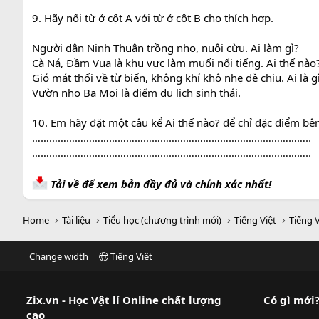
9. Hãy nối từ ở cột A với từ ở cột B cho thích hợp.
Người dân Ninh Thuận trồng nho, nuôi cừu. Ai làm gì?
Cà Ná, Đầm Vua là khu vực làm muối nổi tiếng. Ai thế nào
Gió mát thổi về từ biển, không khí khô nhẹ dễ chịu. Ai là g
Vườn nho Ba Mọi là điểm du lịch sinh thái.
10. Em hãy đặt một câu kể Ai thế nào? để chỉ đặc điểm bê
……………………………………………………………………………………..
……………………………………………………………………………………..
Tải về để xem bản đầy đủ và chính xác nhất!
Home
Tài liệu
Tiểu học (chương trình mới)
Tiếng Việt
Tiếng V
Change width
Tiếng Việt
Zix.vn - Học Vật lí Online chất lượng
Có gì mới
cao