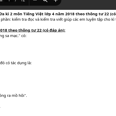
iữa kì 2 môn Tiếng Việt lớp 4 năm 2018 theo thông tư 22 (c
hần: kiểm tra đọc và kiểm tra viết giúp các em luyện tập cho kì t
2018
theo thông tư 22
(có đáp án):
g sa mạc." có:
ó có tác dụng là:
ng ra mồ hôi".
.