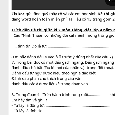
ZixDoc
gửi tặng quý thầy cô và các em học sinh
Đề thi g
dạng word hoàn toàn miễn phí. Tài liệu có 13 trang gồm 2 p
Trích dẫn
Đề thi giữa kì 2 môn Tiếng Việt lớp 4 năm 
. Câu "Ninh Thuận có những đồi cát mênh mông trông giốn
….. tính từ. Đó là từ: …………………………………………………...
(Em hãy đánh dấu × vào ô  trước ý đúng nhất của câu 7)
7. Trong bài đọc có một dấu gạch ngang. Dấu gạch ngang đ
đánh dấu chỗ bắt đầu lời nói của nhân vật trong đối thoại.
Đánh dấu từ ngữ được hiểu theo nghĩa đặc biệt.
Đánh dấu phần chú thích trong câu văn.
đánh dấu các ý được liệt kê trong đoạn văn.
8. Trong đoạn 4: "Trên hành trình rong ruổi…………………khô
Em hãy tìm và ghi lại:
- Từ láy là động từ: ………………………………………………………….
- Từ láy là tính từ: ……………………………………………………………