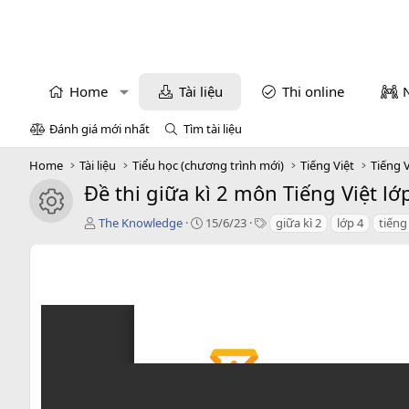
Home
Tài liệu
Thi online
Đánh giá mới nhất
Tìm tài liệu
Home
Tài liệu
Tiểu học (chương trình mới)
Tiếng Việt
Tiếng V
Đề thi giữa kì 2 môn Tiếng Việt l
icon tài liệu
T
C
T
The Knowledge
15/6/23
giữa kì 2
lớp 4
tiếng
á
r
a
c
e
g
g
a
s
i
t
ả
i
o
n
d
a
t
e