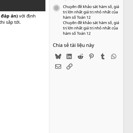
Chuyên đề khảo sát hàm số, giá
icon tài liệu
trị lớn nhất giá trị nhỏ nhất của
ó đáp án)
với định
hàm số Toán 12
hi sắp tới.
Chuyên đề khảo sát hàm số, giá
trị lớn nhất giá trị nhỏ nhất của
hàm số Toán 12
Chia sẻ tài liệu này
Bluesky
LinkedIn
Reddit
Pinterest
Tumblr
WhatsA
Email
Link