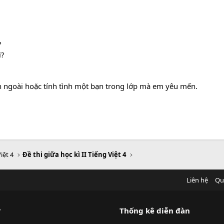
?
ì?
n ngoài hoặc tính tình một bạn trong lớp mà em yêu mến.
iệt 4
Đề thi giữa học kì II Tiếng Việt 4
Liên hệ
Qu
?
Thống kê diễn đàn