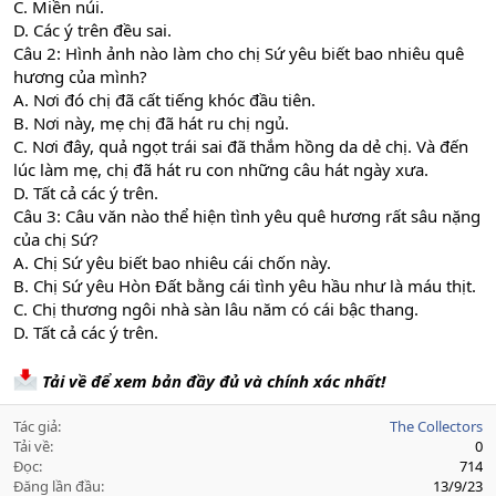
C. Miền núi.
D. Các ý trên đều sai.
Câu 2: Hình ảnh nào làm cho chị Sứ yêu biết bao nhiêu quê
hương của mình?
A. Nơi đó chị đã cất tiếng khóc đầu tiên.
B. Nơi này, mẹ chị đã hát ru chị ngủ.
C. Nơi đây, quả ngọt trái sai đã thắm hồng da dẻ chị. Và đến
lúc làm mẹ, chị đã hát ru con những câu hát ngày xưa.
D. Tất cả các ý trên.
Câu 3: Câu văn nào thể hiện tình yêu quê hương rất sâu nặng
của chị Sứ?
A. Chị Sứ yêu biết bao nhiêu cái chốn này.
B. Chị Sứ yêu Hòn Đất bằng cái tình yêu hầu như là máu thịt.
C. Chị thương ngôi nhà sàn lâu năm có cái bậc thang.
D. Tất cả các ý trên.
Tải về để xem bản đầy đủ và chính xác nhất!
Tác giả
The Collectors
Tải về
0
Đọc
714
Đăng lần đầu
13/9/23