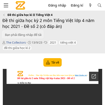
Đăng nhập
Đăng kí
Đề thi giữa học kì II Tiếng Việt 4
Đề thi giữa học kỳ 2 môn Tiếng Việt lớp 4 năm
học 2021 - Đề số 2 (có đáp án)
Bạn phải đăng nhập để tải
T
C
T
The Collectors
13/9/23
2021
tiếng việt 4
á
r
a
đề thi giữa học kì 2
c
e
g
g
a
s
i
t
Tải về
ả
i
o
n
d
a
t
e