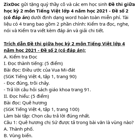
ZixDoc
gửi tặng quý thầy cô và các em học sinh
Đề thi giữa
học kỳ 2 môn Tiếng Việt lớp 4 năm học 2021 - Đề số 2
(có đáp án)
dưới định dạng word hoàn toàn miễn phí. Tài
liệu có 4 trang bao gồm 2 phần chính: Kiểm tra đọc, nghe,
nói và Kiểm tra viết kèm đáp án và giải chi tiết.
Trích dẫn Đề thi giữa học kỳ 2 môn Tiếng Việt lớp 4
năm học 2021 - Đề số 2 (có đáp án):
A. Kiểm tra Đọc
I. Đọc thành tiếng: (5 điểm)
Bài đọc: Điều ước của Vua Mi-đát
(SGK Tiếng Việt 4, tập 1, trang 90)
- Đọc đúng, trôi chảy.
- Trả lời câu hỏi sách giáo khoa trang 91.
II. Đọc hiểu: (5 điểm)
Bài đọc: Quê hương
(SGK Tiếng Việt 4, tập 1, trang 100)
Làm bài tập: Chọn câu trả lời đúng nhất.
Câu 1: Quê hương chị Sứ được tả trong bài văn là vùng nào?
A. Thành phố.
B. Vùng biển.