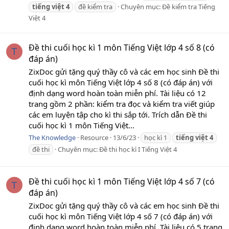
tiếng
việt
4
đề kiểm tra
Chuyên mục:
Đề kiểm tra Tiếng
Việt 4
Đề thi cuối học kì 1 môn Tiếng Việt lớp 4 số 8 (có
T
đáp án)
ZixDoc gửi tặng quý thầy cô và các em học sinh Đề thi
cuối học kì môn Tiếng Việt lớp 4 số 8 (có đáp án) với
định dạng word hoàn toàn miễn phí. Tài liệu có 12
trang gồm 2 phần: kiểm tra đọc và kiểm tra viết giúp
các em luyện tập cho kì thi sắp tới. Trích dẫn Đề thi
cuối học kì 1 môn Tiếng Việt...
The Knowledge
Resource
13/6/23
học kì 1
tiếng
việt
4
đề thi
Chuyên mục:
Đề thi học kì I Tiếng Việt 4
Đề thi cuối học kì 1 môn Tiếng Việt lớp 4 số 7 (có
T
đáp án)
ZixDoc gửi tặng quý thầy cô và các em học sinh Đề thi
cuối học kì môn Tiếng Việt lớp 4 số 7 (có đáp án) với
định dạng word hoàn toàn miễn phí. Tài liệu có 5 trang