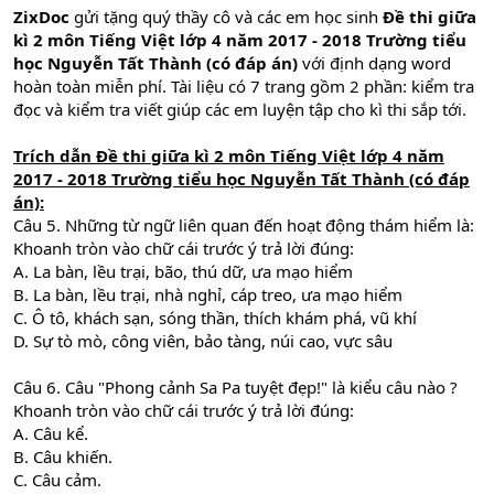
ZixDoc
gửi tặng quý thầy cô và các em học sinh
Đề thi giữa
kì 2 môn Tiếng Việt lớp 4 năm 2017 - 2018 Trường tiểu
học Nguyễn Tất Thành (có đáp án)
với định dạng word
hoàn toàn miễn phí. Tài liệu có 7 trang gồm 2 phần: kiểm tra
đọc và kiểm tra viết giúp các em luyện tập cho kì thi sắp tới.
Trích dẫn
Đề thi giữa kì 2 môn Tiếng Việt lớp 4 năm
2017 - 2018 Trường tiểu học Nguyễn Tất Thành
(có đáp
án):
Câu 5. Những từ ngữ liên quan đến hoạt động thám hiểm là:
Khoanh tròn vào chữ cái trước ý trả lời đúng:
A. La bàn, lều trại, bão, thú dữ, ưa mạo hiểm
B. La bàn, lều trại, nhà nghỉ, cáp treo, ưa mạo hiểm
C. Ô tô, khách sạn, sóng thần, thích khám phá, vũ khí
D. Sự tò mò, công viên, bảo tàng, núi cao, vực sâu
Câu 6. Câu "Phong cảnh Sa Pa tuyệt đẹp!" là kiểu câu nào ?
Khoanh tròn vào chữ cái trước ý trả lời đúng:
A. Câu kể.
B. Câu khiến.
C. Câu cảm.