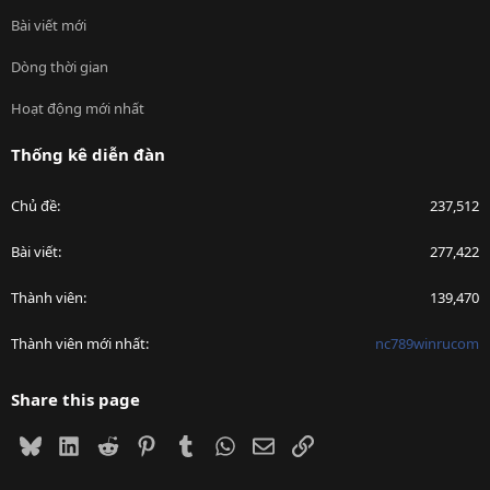
Bài viết mới
Dòng thời gian
Hoạt động mới nhất
Thống kê diễn đàn
Chủ đề
237,512
Bài viết
277,422
Thành viên
139,470
Thành viên mới nhất
nc789winrucom
Share this page
Bluesky
LinkedIn
Reddit
Pinterest
Tumblr
WhatsApp
Email
Link