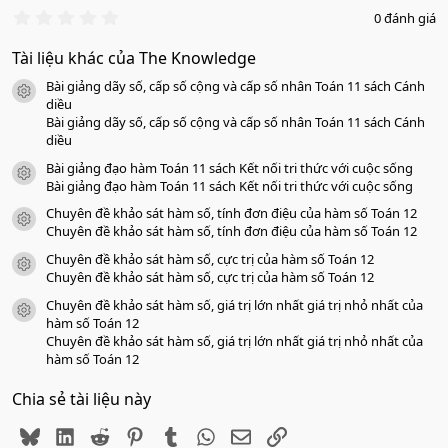
0
0 đánh giá
.
0
Tài liệu khác của The Knowledge
0
s
Bài giảng dãy số, cấp số cộng và cấp số nhân Toán 11 sách Cánh
a
icon tài liệu
o
diều
Bài giảng dãy số, cấp số cộng và cấp số nhân Toán 11 sách Cánh
diều
Bài giảng đạo hàm Toán 11 sách Kết nối tri thức với cuộc sống
icon tài liệu
Bài giảng đạo hàm Toán 11 sách Kết nối tri thức với cuộc sống
Chuyên đề khảo sát hàm số, tính đơn điệu của hàm số Toán 12
icon tài liệu
Chuyên đề khảo sát hàm số, tính đơn điệu của hàm số Toán 12
Chuyên đề khảo sát hàm số, cực trị của hàm số Toán 12
icon tài liệu
Chuyên đề khảo sát hàm số, cực trị của hàm số Toán 12
Chuyên đề khảo sát hàm số, giá trị lớn nhất giá trị nhỏ nhất của
icon tài liệu
hàm số Toán 12
Chuyên đề khảo sát hàm số, giá trị lớn nhất giá trị nhỏ nhất của
hàm số Toán 12
Chia sẻ tài liệu này
Bluesky
LinkedIn
Reddit
Pinterest
Tumblr
WhatsApp
Email
Link