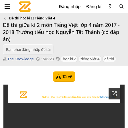
Đăng nhập
Đăng kí
Đề thi học kì II Tiếng Việt 4
Đề thi giữa kì 2 môn Tiếng Việt lớp 4 năm 2017 -
2018 Trường tiểu học Nguyễn Tất Thành (có đáp
án)
Bạn phải đăng nhập để tải
T
C
T
The Knowledge
15/6/23
học kì 2
tiếng việt 4
đề thi
á
r
a
c
e
g
g
a
s
Tải về
i
t
ả
i
o
n
d
a
t
e