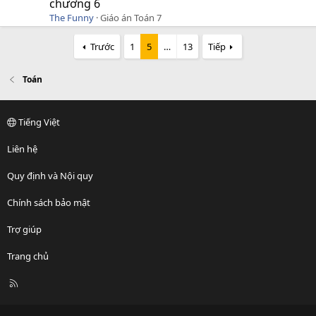
chương 6
The Funny
Giáo án Toán 7
Trước
1
5
…
13
Tiếp
Toán
Tiếng Việt
Liên hệ
Quy định và Nội quy
Chính sách bảo mật
Trợ giúp
Trang chủ
R
S
S