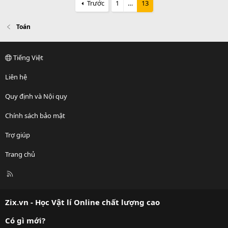
Trước
1
…
13
Toán
Tiếng Việt
Liên hệ
Quy định và Nội quy
Chính sách bảo mật
Trợ giúp
Trang chủ
R
S
S
Zix.vn - Học Vật lí Online chất lượng cao
Có gì mới?