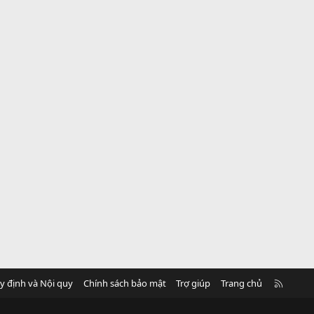
R
y định và Nội quy
Chính sách bảo mật
Trợ giúp
Trang chủ
S
S