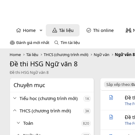
Home
Tài liệu
Thi online
Đánh giá mới nhất
Tìm tài liệu
Home
Tài liệu
THCS (chương trình mới)
Ngữ văn
Ngữ văn 8
Đề thi HSG Ngữ văn 8
Đề thi HSG Ngữ văn 8
Chuyên mục
D
Sắp xếp theo:
Đ
e
s
Đề t
Tiểu học (chương trình mới)
1K
c
The 
e
THCS (chương trình mới)
3K
n
d
Đề t
i
Toán
The 
820
n
g