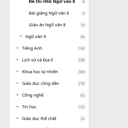
Đề thi HSG Ngữ văn 8
4
Bài giảng Ngữ văn 8
0
Giáo án Ngữ văn 8
19
Ngữ văn 9
66
Tiếng Anh
193
Lịch sử và Địa lí
258
Khoa học tự nhiên
369
Giáo dục công dân
278
Công nghệ
62
Tin học
102
Giáo dục thể chất
23