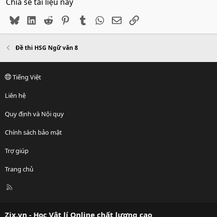
Chia sẻ tài liệu này
Bluesky
LinkedIn
Reddit
Pinterest
Tumblr
WhatsApp
Email
Link
Đề thi HSG Ngữ văn 8
Tiếng Việt
Liên hệ
Quy định và Nội quy
Chính sách bảo mật
Trợ giúp
Trang chủ
R
S
S
Zix.vn - Học Vật lí Online chất lượng cao