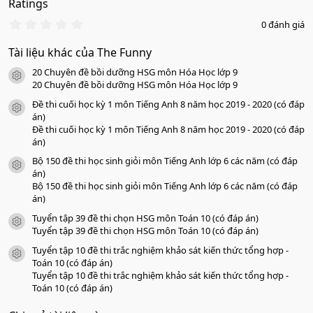
Ratings
0
0 đánh giá
.
0
Tài liệu khác của The Funny
0
s
20 Chuyên đề bồi dưỡng HSG môn Hóa Học lớp 9
a
icon tài liệu
o
20 Chuyên đề bồi dưỡng HSG môn Hóa Học lớp 9
Đề thi cuối học kỳ 1 môn Tiếng Anh 8 năm học 2019 - 2020 (có đáp
icon tài liệu
án)
Đề thi cuối học kỳ 1 môn Tiếng Anh 8 năm học 2019 - 2020 (có đáp
án)
Bộ 150 đề thi học sinh giỏi môn Tiếng Anh lớp 6 các năm (có đáp
icon tài liệu
án)
Bộ 150 đề thi học sinh giỏi môn Tiếng Anh lớp 6 các năm (có đáp
án)
Tuyển tập 39 đề thi chọn HSG môn Toán 10 (có đáp án)
icon tài liệu
Tuyển tập 39 đề thi chọn HSG môn Toán 10 (có đáp án)
Tuyển tập 10 đề thi trắc nghiệm khảo sát kiến thức tổng hợp -
icon tài liệu
Toán 10 (có đáp án)
Tuyển tập 10 đề thi trắc nghiệm khảo sát kiến thức tổng hợp -
Toán 10 (có đáp án)