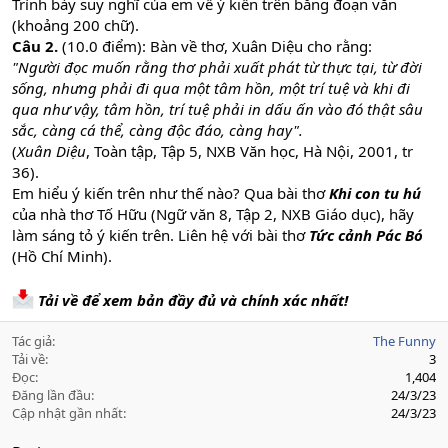
Trình bày suy nghĩ của em về ý kiến trên bằng đoạn văn
(khoảng 200 chữ).
Câu 2.
(10.0 điểm): Bàn về thơ, Xuân Diệu cho rằng:
"Người đọc muốn rằng thơ phải xuất phát từ thực tại, từ đời
sống, nhưng phải đi qua một tâm hồn, một trí tuệ và khi đi
qua như vậy, tâm hồn, trí tuệ phải in dấu ấn vào đó thật sâu
sắc, càng cá thể, càng độc đáo, càng hay".
(
Xuân Diệu
, Toàn tập, Tập 5, NXB Văn học, Hà Nội, 2001, tr
36).
Em hiểu ý kiến trên như thế nào? Qua bài thơ
Khi con tu hú
của nhà thơ Tố Hữu (Ngữ văn 8, Tập 2, NXB Giáo dục), hãy
làm sáng tỏ ý kiến trên. Liên hệ với bài thơ
Tức cảnh Pác Bó
(Hồ Chí Minh).
Tải về để xem bản đầy đủ và chính xác nhất!
Tác giả
The Funny
Tải về
3
Đọc
1,404
Đăng lần đầu
24/3/23
Cập nhật gần nhất
24/3/23