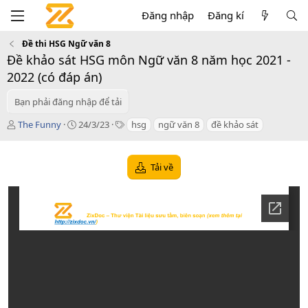
Đăng nhập
Đăng kí
Đề thi HSG Ngữ văn 8
Đề khảo sát HSG môn Ngữ văn 8 năm học 2021 -
2022 (có đáp án)
Bạn phải đăng nhập để tải
T
C
T
The Funny
24/3/23
hsg
ngữ văn 8
đề khảo sát
á
r
a
c
e
g
g
a
s
Tải về
i
t
ả
i
o
n
d
a
t
e