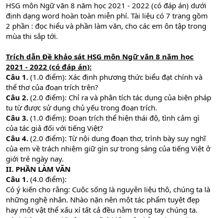
HSG môn Ngữ văn 8 năm học 2021 - 2022 (có đáp án) dưới
định dạng word hoàn toàn miễn phí. Tài liệu có 7 trang gồm
2 phần : đọc hiểu và phần làm văn, cho các em ôn tập trong
mùa thi sắp tới.
Trích dẫn Đề khảo sát HSG môn Ngữ văn 8 năm học
2021 - 2022 (có đáp án):
Câu 1.
(1.0 điểm): Xác định phương thức biểu đạt chính và
thể thơ của đoạn trích trên?
Câu 2.
(2.0 điểm): Chỉ ra và phân tích tác dụng của biện pháp
tu từ được sử dụng chủ yếu trong đoạn trích.
Câu 3.
(1.0 điểm): Đoạn trích thể hiện thái độ, tình cảm gì
của tác giả đối với tiếng Việt?
Câu 4.
(2.0 điểm): Từ nội dung đoạn thơ, trình bày suy nghĩ
của em về trách nhiệm giữ gìn sự trong sáng của tiếng Việt ở
giới trẻ ngày nay.
II. PHẦN LÀM VĂN
Câu 1.
(4.0 điểm):
Có ý kiến cho rằng: Cuộc sống là nguyên liệu thô, chúng ta là
những nghệ nhân. Nhào nặn nên một tác phẩm tuyệt đẹp
hay một vật thể xấu xí tất cả đều nằm trong tay chúng ta.