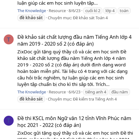
luận giúp các em học sinh luyện tập...
The Knowledge
Resource
8/6/23
cuối kì 2
lớp 4
toán
đề
khảo
sát
Chuyên mục:
Đề khảo sát Toán 4
Đề khảo sát chất lượng đầu năm Tiếng Anh lớp 4
T
năm 2019 - 2020 số 2 (có đáp án)
ZixDoc gửi tặng quý thầy cô và các em học sinh Đề
khảo sát chất lượng đầu năm Tiếng Anh lớp 4 năm
2019 - 2020 số 2 (có đáp án) dưới định dạng word
hoàn toàn miễn phí. Tài liệu có 4 trang với các dạng
câu hỏi trắc nghiệm, tự luận giúp các em học sinh
luyện tập chuẩn bị cho kì thi sắp tới. Trích...
The Knowledge
Resource
6/6/23
tiếng anh 4
đầu năm
đề
khảo
sát
Chuyên mục:
Đề kiểm tra Tiếng Anh 4
Đề thi KSCL môn Ngữ văn 12 tỉnh Vĩnh Phúc năm
T
học 2021 - 2022 (có đáp án)
ZixDoc gửi tặng quý thầy cô và các em học sinh Đề thi