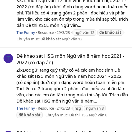
KSCL môn Ngữ văn 12 tỉnh Vĩnh Phúc năm học 2021 -
2022 (có đáp án) dưới định dạng word hoàn toàn miễn
phí. Tài liệu có 4 trang gồm 2 phần : đọc hiểu và phần
làm văn, cho các em ôn tập trong mùa thi sắp tới. Trích
dẫn Đề thi KSCL môn Ngữ văn...
The Funny
Resource
29/3/23
ngữ văn 12
đề
khảo
sát
Chuyên mục:
Đề khảo sát Ngữ văn 12
Đề khảo sát HSG môn Ngữ văn 8 năm học 2021 -
T
2022 (có đáp án)
ZixDoc gửi tặng quý thầy cô và các em học sinh Đề
khảo sát HSG môn Ngữ văn 8 năm học 2021 - 2022
(có đáp án) dưới định dạng word hoàn toàn miễn phí.
Tài liệu có 7 trang gồm 2 phần : đọc hiểu và phần làm
văn, cho các em ôn tập trong mùa thi sắp tới. Trích dẫn
Đề khảo sát HSG môn Ngữ văn 8 năm...
The Funny
Resource
24/3/23
hsg
ngữ văn 8
đề
khảo
sát
Chuyên mục:
Đề thi HSG Ngữ văn 8