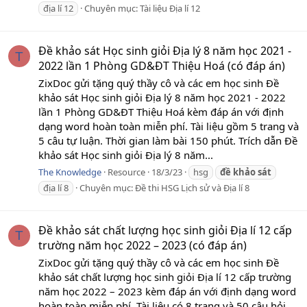
địa lí 12
Chuyên mục:
Tài liệu Địa lí 12
Đề khảo sát Học sinh giỏi Địa lý 8 năm học 2021 -
T
2022 lần 1 Phòng GD&ĐT Thiệu Hoá (có đáp án)
ZixDoc gửi tặng quý thầy cô và các em học sinh Đề
khảo sát Học sinh giỏi Địa lý 8 năm học 2021 - 2022
lần 1 Phòng GD&ĐT Thiệu Hoá kèm đáp án với định
dạng word hoàn toàn miễn phí. Tài liệu gồm 5 trang và
5 câu tự luận. Thời gian làm bài 150 phút. Trích dẫn Đề
khảo sát Học sinh giỏi Địa lý 8 năm...
The Knowledge
Resource
18/3/23
hsg
đề
khảo
sát
địa lí 8
Chuyên mục:
Đề thi HSG Lịch sử và Địa lí 8
Đề khảo sát chất lượng học sinh giỏi Địa lí 12 cấp
T
trường năm học 2022 – 2023 (có đáp án)
ZixDoc gửi tặng quý thầy cô và các em học sinh Đề
khảo sát chất lượng học sinh giỏi Địa lí 12 cấp trường
năm học 2022 – 2023 kèm đáp án với định dạng word
hoàn toàn miễn phí. Tài liệu có 8 trang và 50 câu hỏi