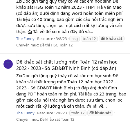
ZixDoc gửi tặng quý thầy cô và các em học sinh Đề
khảo sát HSG Toán 12 năm 2023 - THPT Hà Văn Mao
(có đáp án) dưới định dạng word hoàn toàn miễn phí.
Tài liệu có 40 trang, bao gồm các câu hỏi trắc nghiệm
được sưu tầm, chọn lọc một cách rất kỹ lưỡng và cẩn
thận. 📩 Tải về để xem bản đầy đủ và...
The Funny
Resource
3/8/23
hsg
toán 12
đề
khảo
sát
Chuyên mục:
Đề thi HSG Toán 12
Đề khảo sát chất lượng môn Toán 12 năm học
T
2022 - 2023 - Sở GD&ĐT Ninh Bình (có đáp án)
ZixDoc gửi tặng quý thầy cô và các em học sinh Đề
khảo sát chất lượng môn Toán 12 năm học 2022 -
2023 - Sở GD&ĐT Ninh Bình (có đáp án) dưới định
dạng PDF hoàn toàn miễn phí. Tài liệu có 23 trang, bao
gồm các câu hỏi trắc nghiệm được sưu tầm, chọn lọc
một cách rất kỹ lưỡng và cẩn thận. 📩 Tải về...
The Funny
Resource
2/8/23
toán 12
đề
khảo
sát
Chuyên mục:
Đề khảo sát Toán 12