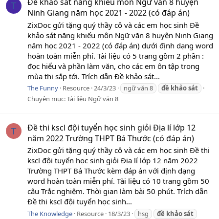
Đề khảo sát năng khiếu môn Ngữ văn 8 huyện
T
Ninh Giang năm học 2021 - 2022 (có đáp án)
ZixDoc gửi tặng quý thầy cô và các em học sinh Đề
khảo sát năng khiếu môn Ngữ văn 8 huyện Ninh Giang
năm học 2021 - 2022 (có đáp án) dưới định dạng word
hoàn toàn miễn phí. Tài liệu có 5 trang gồm 2 phần :
đọc hiểu và phần làm văn, cho các em ôn tập trong
mùa thi sắp tới. Trích dẫn Đề khảo sát...
The Funny
Resource
24/3/23
ngữ văn 8
đề
khảo
sát
Chuyên mục:
Tài liệu Ngữ văn 8
Đề thi kscl đội tuyển học sinh giỏi Địa lí lớp 12
T
năm 2022 Trường THPT Bá Thước (có đáp án)
ZixDoc gửi tặng quý thầy cô và các em học sinh Đề thi
kscl đội tuyển học sinh giỏi Địa lí lớp 12 năm 2022
Trường THPT Bá Thước kèm đáp án với định dạng
word hoàn toàn miễn phí. Tài liệu có 10 trang gồm 50
câu Trắc nghiệm. Thời gian làm bài 50 phút. Trích dẫn
Đề thi kscl đội tuyển học sinh...
The Knowledge
Resource
18/3/23
hsg
đề
khảo
sát