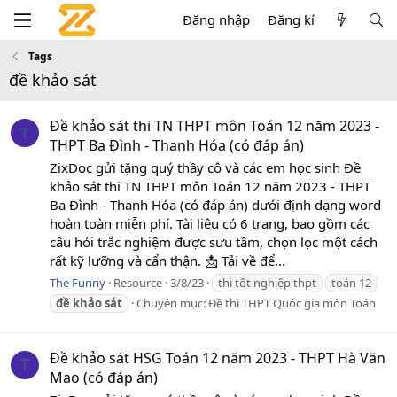
Đăng nhập
Đăng kí
Tags
đề khảo sát
Đề khảo sát thi TN THPT môn Toán 12 năm 2023 -
T
THPT Ba Đình - Thanh Hóa (có đáp án)
ZixDoc gửi tặng quý thầy cô và các em học sinh Đề
khảo sát thi TN THPT môn Toán 12 năm 2023 - THPT
Ba Đình - Thanh Hóa (có đáp án) dưới định dạng word
hoàn toàn miễn phí. Tài liệu có 6 trang, bao gồm các
câu hỏi trắc nghiệm được sưu tầm, chọn lọc một cách
rất kỹ lưỡng và cẩn thận. 📩 Tải về để...
The Funny
Resource
3/8/23
thi tốt nghiệp thpt
toán 12
đề
khảo
sát
Chuyên mục:
Đề thi THPT Quốc gia môn Toán
Đề khảo sát HSG Toán 12 năm 2023 - THPT Hà Văn
T
Mao (có đáp án)