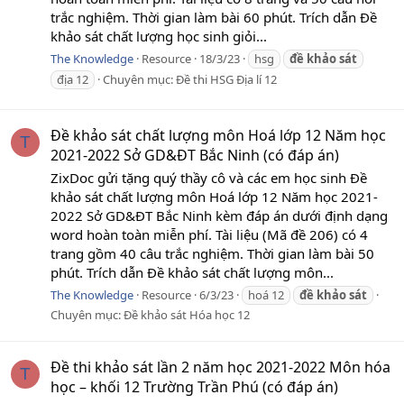
trắc nghiệm. Thời gian làm bài 60 phút. Trích dẫn Đề
khảo sát chất lượng học sinh giỏi...
The Knowledge
Resource
18/3/23
hsg
đề
khảo
sát
địa 12
Chuyên mục:
Đề thi HSG Địa lí 12
Đề khảo sát chất lượng môn Hoá lớp 12 Năm học
T
2021-2022 Sở GD&ĐT Bắc Ninh (có đáp án)
ZixDoc gửi tặng quý thầy cô và các em học sinh Đề
khảo sát chất lượng môn Hoá lớp 12 Năm học 2021-
2022 Sở GD&ĐT Bắc Ninh kèm đáp án dưới định dạng
word hoàn toàn miễn phí. Tài liệu (Mã đề 206) có 4
trang gồm 40 câu trắc nghiệm. Thời gian làm bài 50
phút. Trích dẫn Đề khảo sát chất lượng môn...
The Knowledge
Resource
6/3/23
hoá 12
đề
khảo
sát
Chuyên mục:
Đề khảo sát Hóa học 12
Đề thi khảo sát lần 2 năm học 2021-2022 Môn hóa
T
học – khối 12 Trường Trần Phú (có đáp án)