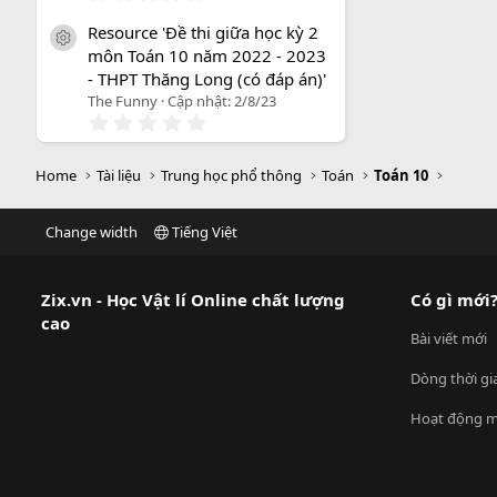
.
0
Resource 'Đề thi giữa học kỳ 2
0
icon tài liệu
môn Toán 10 năm 2022 - 2023
s
a
- THPT Thăng Long (có đáp án)'
o
The Funny
Cập nhật:
2/8/23
0
.
0
0
Home
Tài liệu
Trung học phổ thông
Toán
Toán 10
s
a
o
Change width
Tiếng Việt
Zix.vn - Học Vật lí Online chất lượng
Có gì mới
cao
Bài viết mới
Dòng thời gi
Hoạt động m