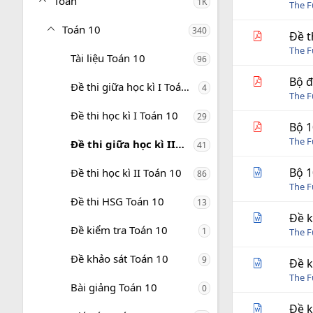
Toán
1K
i
The 
n
g
Toán 10
340
Đề t
The 
Tài liệu Toán 10
96
Bộ đ
Đề thi giữa học kì I Toán 10
4
The 
Đề thi học kì I Toán 10
29
Bộ 1
The 
Đề thi giữa học kì II Toán 10
41
Bộ 1
Đề thi học kì II Toán 10
86
The 
Đề thi HSG Toán 10
13
Đề k
Đề kiểm tra Toán 10
1
The 
Đề khảo sát Toán 10
9
Đề k
The 
Bài giảng Toán 10
0
Đề k