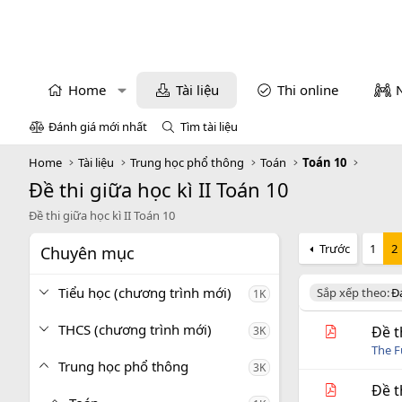
Home
Tài liệu
Thi online
Đánh giá mới nhất
Tìm tài liệu
Home
Tài liệu
Trung học phổ thông
Toán
Toán 10
Đề thi giữa học kì II Toán 10
Đề thi giữa học kì II Toán 10
Trước
1
2
Chuyên mục
Tiểu học (chương trình mới)
D
Sắp xếp theo:
Đ
1K
e
s
THCS (chương trình mới)
Đề t
3K
c
The 
e
Trung học phổ thông
3K
n
d
Đề t