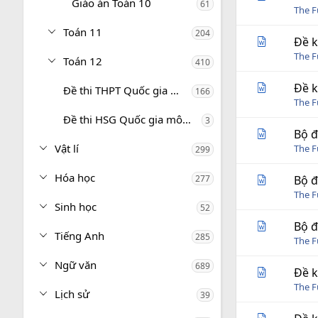
Giáo án Toán 10
61
The 
Toán 11
204
Đề k
The 
Toán 12
410
Đề k
Đề thi THPT Quốc gia môn Toán
166
The 
Đề thi HSG Quốc gia môn Toán
3
Bộ đ
Vật lí
The 
299
Hóa học
277
Bộ đ
The 
Sinh học
52
Bộ đ
Tiếng Anh
285
The 
Ngữ văn
689
Đề k
The 
Lịch sử
39