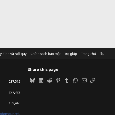
R
y định và Nội quy
Chính sách bảo mật
Trợ giúp
Trang chủ
S
S
Share this page
Bluesky
LinkedIn
Reddit
Pinterest
Tumblr
WhatsApp
Email
Link
237,512
277,422
139,446
mdomguncel9