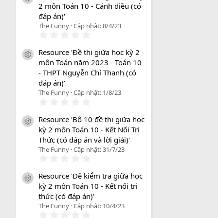
2 môn Toán 10 - Cánh diều (có
đáp án)'
The Funny
Cập nhật:
8/4/23
0
.
0
Resource 'Đề thi giữa học kỳ 2
0
icon tài liệu
môn Toán năm 2023 - Toán 10
s
a
- THPT Nguyễn Chí Thanh (có
o
đáp án)'
The Funny
Cập nhật:
1/8/23
0
.
0
Resource 'Bộ 10 đề thi giữa học
0
icon tài liệu
kỳ 2 môn Toán 10 - Kết Nối Tri
s
a
Thức (có đáp án và lời giải)'
o
The Funny
Cập nhật:
31/7/23
0
.
0
Resource 'Đề kiểm tra giữa học
0
icon tài liệu
kỳ 2 môn Toán 10 - Kết nối tri
s
a
thức (có đáp án)'
o
The Funny
Cập nhật:
10/4/23
0