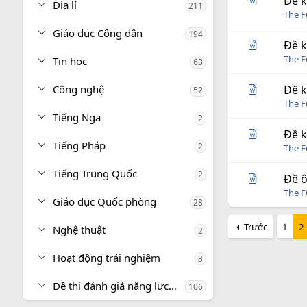
Đề k
Địa lí
211
The 
Giáo dục Công dân
194
Đề k
The 
Tin học
63
Công nghệ
Đề k
52
The 
Tiếng Nga
2
Đề k
Tiếng Pháp
2
The 
Tiếng Trung Quốc
2
Đề ô
The 
Giáo dục Quốc phòng
28
Trước
1
2
Nghệ thuật
2
Hoạt động trải nghiệm
3
Đề thi đánh giá năng lực, tư duy
106