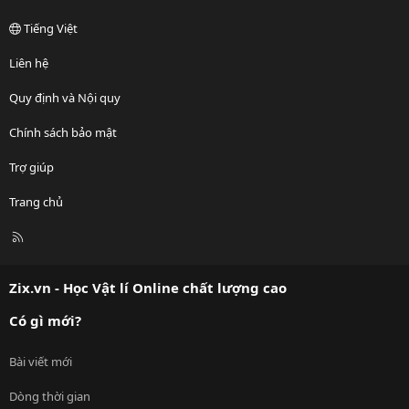
Tiếng Việt
Liên hệ
Quy định và Nội quy
Chính sách bảo mật
Trợ giúp
Trang chủ
R
S
S
Zix.vn - Học Vật lí Online chất lượng cao
Có gì mới?
Bài viết mới
Dòng thời gian