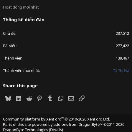
Hoạt động mới nhất
Thống kê diễn đàn
Chủ đề
237,512
Bài viết
277,422
Thành viên
139,467
Thành viên mới nhất
Tô Thị Hà
Share this page
Bluesky
LinkedIn
Reddit
Pinterest
Tumblr
WhatsApp
Email
Link
®
Community platform by XenForo
© 2010-2026 XenForo Ltd.
Parts of this site powered by
add-ons from DragonByte™
©2011-2026
DragonByte Technologies
(
Details
)