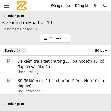
Đăng nhập
Đăng kí
Hóa học 10
Đề kiểm tra Hóa học 10
Đề kiểm tra Hóa học 10
Chuyên mục
D
Đánh giá
Bộ lọc
e
s
Đề kiểm tra 1 tiết chương II Hóa học lớp 10 (có
c
đáp án và lời giải)
e
The Knowledge
n
d
Bộ đề kiểm tra 1 tiết chương Điện li Hoá 10 (có
i
đáp án)
n
g
The Knowledge
Hóa học 10