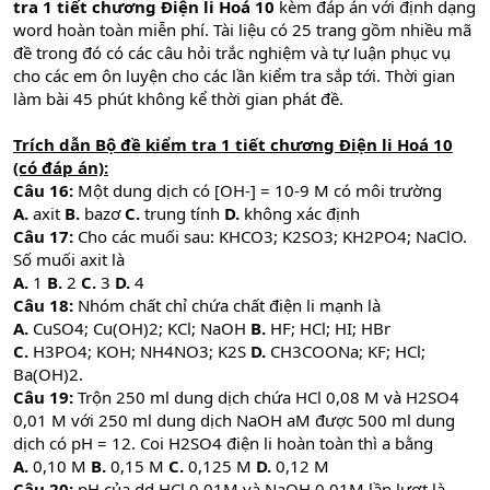
tra 1 tiết chương Điện li Hoá 10
kèm đáp án với định dạng
word hoàn toàn miễn phí. Tài liệu có 25 trang gồm nhiều mã
đề trong đó có các câu hỏi trắc nghiệm và tự luận phục vụ
cho các em ôn luyện cho các lần kiểm tra sắp tới. Thời gian
làm bài 45 phút không kể thời gian phát đề.
Trích dẫn Bộ đề kiểm tra 1 tiết chương Điện li Hoá 10
(có đáp án):
Câu 16:
Một dung dịch có [OH-] = 10-9 M có môi trường
A.
axit
B.
bazơ
C.
trung tính
D.
không xác định
Câu 17:
Cho các muối sau: KHCO3; K2SO3; KH2PO4; NaClO.
Số muối axit là
A.
1
B.
2
C.
3
D.
4
Câu 18:
Nhóm chất chỉ chứa chất điện li mạnh là
A.
CuSO4; Cu(OH)2; KCl; NaOH
B.
HF; HCl; HI; HBr
C.
H3PO4; KOH; NH4NO3; K2S
D.
CH3COONa; KF; HCl;
Ba(OH)2.
Câu 19:
Trộn 250 ml dung dịch chứa HCl 0,08 M và H2SO4
0,01 M với 250 ml dung dịch NaOH aM được 500 ml dung
dịch có pH = 12. Coi H2SO4 điện li hoàn toàn thì a bằng
A.
0,10 M
B.
0,15 M
C.
0,125 M
D.
0,12 M
Câu 20:
pH của dd HCl 0,01M và NaOH 0,01M lần lượt là