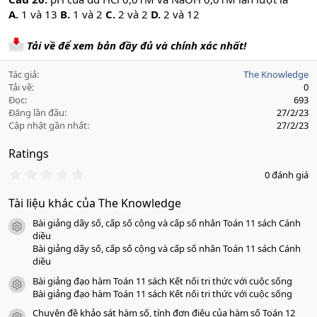
A.
1 và 13
B.
1 và 2
C.
2 và 2
D.
2 và 12
Tải về để xem bản đầy đủ và chính xác nhất!
Tác giả
The Knowledge
Tải về
0
Đọc
693
Đăng lần đầu
27/2/23
Cập nhật gần nhất
27/2/23
Ratings
0
0 đánh giá
.
0
Tài liệu khác của The Knowledge
0
s
Bài giảng dãy số, cấp số cộng và cấp số nhân Toán 11 sách Cánh
a
icon tài liệu
o
diều
Bài giảng dãy số, cấp số cộng và cấp số nhân Toán 11 sách Cánh
diều
Bài giảng đạo hàm Toán 11 sách Kết nối tri thức với cuộc sống
icon tài liệu
Bài giảng đạo hàm Toán 11 sách Kết nối tri thức với cuộc sống
Chuyên đề khảo sát hàm số, tính đơn điệu của hàm số Toán 12