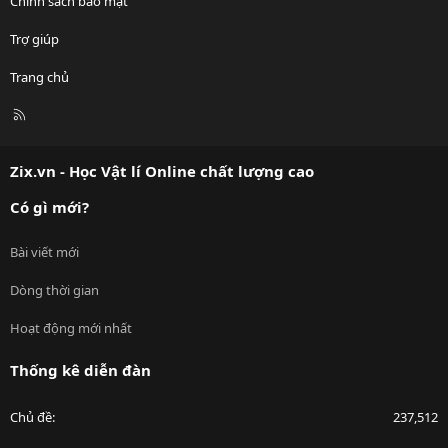
Chính sách bảo mật
Trợ giúp
Trang chủ
R
S
S
Zix.vn - Học Vật lí Online chất lượng cao
Có gì mới?
Bài viết mới
Dòng thời gian
Hoạt động mới nhất
Thống kê diễn đàn
Chủ đề
237,512