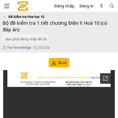
Đăng nhập
Đăng kí
Đề kiểm tra Hóa học 10
Bộ đề kiểm tra 1 tiết chương Điện li Hoá 10 (có
đáp án)
Bạn phải đăng nhập để tải
T
C
The Knowledge
27/2/23
á
r
c
e
g
a
Tải về
i
t
ả
i
o
n
d
a
t
e