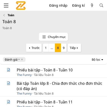
Đăng nhập
Đăng kí
Toán
Toán 8
Toán 8
Chuyên mục
Trước
1
…
8
9
Tiếp
D
Đánh giá
Bộ lọc
e
s
Phiếu bài tập - Toán 8 - Tuần 10
c
The Funny
Tài liệu Toán 8
e
n
Bài tập Toán lớp 8 - Chia đơn thức cho đơn thức
d
(có đáp án)
i
The Funny
Tài liệu Toán 8
n
g
Phiếu bài tập - Toán 8 - Tuần 11
The Funny
Tài liệu Toán 8