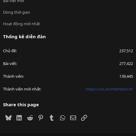
Bài viết mới
Dòng thời gian
Hoạt động mới nhất
Thống kê diễn đàn
Chủ đề
237,512
Bài viết
277,422
Thành viên
139,445
Thành viên mới nhất
https://zix.vn/members/tr
Share this page
Bluesky
LinkedIn
Reddit
Pinterest
Tumblr
WhatsApp
Email
Link