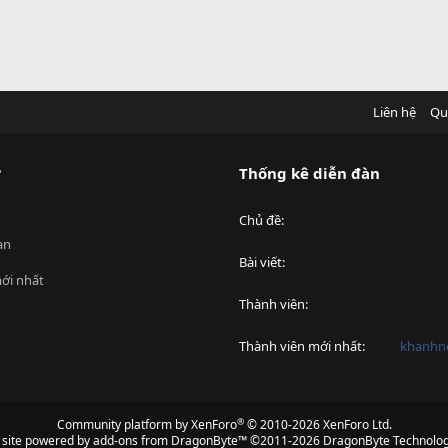
Liên hệ
Qu
?
Thống kê diễn đàn
Chủ đề
an
Bài viết
ới nhất
Thành viên
Thành viên mới nhất
khanhnd
®
Community platform by XenForo
© 2010-2026 XenForo Ltd.
s site powered by
add-ons from DragonByte™
©2011-2026
DragonByte Technolog