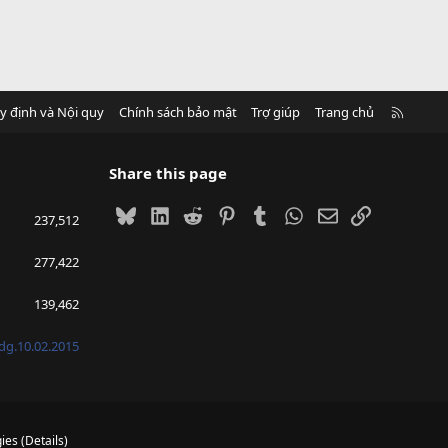
R
y định và Nội quy
Chính sách bảo mật
Trợ giúp
Trang chủ
S
S
Share this page
Bluesky
LinkedIn
Reddit
Pinterest
Tumblr
WhatsApp
Email
Link
237,512
277,422
139,462
g.10.02.2015
ies
(
Details
)