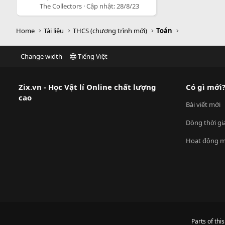
The Collectors
Cập nhật:
28/8/23
Home
Tài liệu
THCS (chương trình mới)
Toán
Change width
Tiếng Việt
Zix.vn - Học Vật lí Online chất lượng
Có gì mới
cao
Bài viết mới
Dòng thời gi
Hoạt động m
Parts of thi