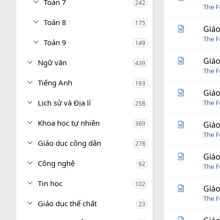
Toán 7
242
The 
Toán 8
175
Giáo
The 
Toán 9
149
Giáo
Ngữ văn
439
The 
Tiếng Anh
193
Giáo
Lịch sử và Địa lí
The 
258
Khoa học tự nhiên
369
Giáo
The 
Giáo dục công dân
278
Giáo
Công nghệ
62
The 
Tin học
102
Giáo
The 
Giáo dục thể chất
23