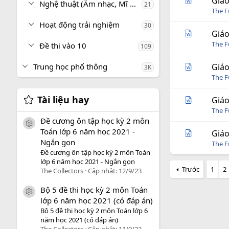
Giáo
Nghệ thuật (Âm nhạc, Mĩ thuật)
21
The 
Hoạt động trải nghiệm
30
Giáo
The 
Đề thi vào 10
109
Trung học phổ thông
Giáo
3K
The 
Tài liệu hay
Giáo
The 
Đề cương ôn tập học kỳ 2 môn
icon tài liệu
Toán lớp 6 năm học 2021 -
Giáo
Ngắn gọn
The 
Đề cương ôn tập học kỳ 2 môn Toán
lớp 6 năm học 2021 - Ngắn gọn
Trước
1
2
The Collectors
Cập nhật:
12/9/23
Bộ 5 đề thi học kỳ 2 môn Toán
icon tài liệu
lớp 6 năm học 2021 (có đáp án)
Bộ 5 đề thi học kỳ 2 môn Toán lớp 6
năm học 2021 (có đáp án)
The Collectors
Cập nhật:
11/9/23