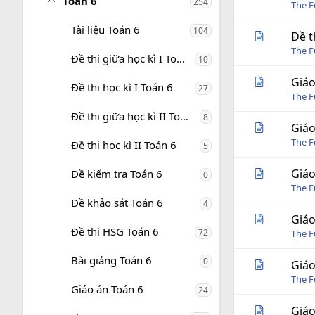
Toán 6
254
The 
Tài liệu Toán 6
104
Đề t
The 
Đề thi giữa học kì I Toán 6
10
Giáo
Đề thi học kì I Toán 6
27
The 
Đề thi giữa học kì II Toán 6
8
Giáo
The 
Đề thi học kì II Toán 6
5
Giáo
Đề kiểm tra Toán 6
0
The 
Đề khảo sát Toán 6
4
Giáo
Đề thi HSG Toán 6
72
The 
Bài giảng Toán 6
0
Giáo
The 
Giáo án Toán 6
24
Giáo