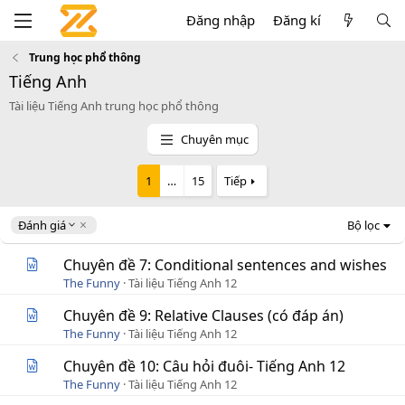
Đăng nhập
Đăng kí
Trung học phổ thông
Tiếng Anh
Tài liệu Tiếng Anh trung học phổ thông
Chuyên mục
1
…
15
Tiếp
D
Đánh giá
Bộ lọc
e
s
Chuyên đề 7: Conditional sentences and wishes
c
The Funny
Tài liệu Tiếng Anh 12
e
n
Chuyên đề 9: Relative Clauses (có đáp án)
d
The Funny
Tài liệu Tiếng Anh 12
i
n
Chuyên đề 10: Câu hỏi đuôi- Tiếng Anh 12
g
The Funny
Tài liệu Tiếng Anh 12