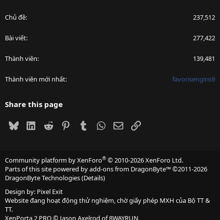
Chủ đề
237,512
Bài viết
277,422
Thành viên
139,481
Thành viên mới nhất
favorisengiris9
Share this page
Bluesky
LinkedIn
Reddit
Pinterest
Tumblr
WhatsApp
Email
Link
®
Community platform by XenForo
© 2010-2026 XenForo Ltd.
Parts of this site powered by
add-ons from DragonByte™
©2011-2026
DragonByte Technologies
(
Details
)
Design by:
Pixel Exit
Website đang hoạt động thử nghiệm, chờ giấy phép MXH của Bộ TT &
TT.
XenPorta 2 PRO
© Jason Axelrod of
8WAYRUN