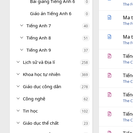
Bài giảng Tiếng Anh 6
0
The 
Giáo án Tiếng Anh 6
0
Ma t
The 
Tiếng Anh 7
40
Ma t
Tiếng Anh 8
51
The 
Tiếng Anh 9
37
Tiến
Lịch sử và Địa lí
The C
258
Khoa học tự nhiên
369
Tiến
The C
Giáo dục công dân
278
Tiến
Công nghệ
62
The C
Tin học
102
Tiến
The C
Giáo dục thể chất
23