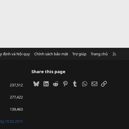
R
y định và Nội quy
Chính sách bảo mật
Trợ giúp
Trang chủ
S
S
Share this page
Bluesky
LinkedIn
Reddit
Pinterest
Tumblr
WhatsApp
Email
Link
237,512
277,422
139,463
g.10.02.2015