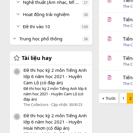
Tiến
Nghệ thuật (Âm nhạc, Mĩ thuật)
21
The C
Hoạt động trải nghiệm
30
Tiến
The C
Đề thi vào 10
109
Trung học phổ thông
Tiến
3K
The C
Tài liệu hay
Tiến
The C
Đề thi học kỳ 2 môn Tiếng Anh
icon tài liệu
lớp 6 năm học 2021 - Huyện
Tiến
Cam Lộ (có đáp án)
The C
Đề thi học kỳ 2 môn Tiếng Anh lớp 6
năm học 2021 - Huyện Cam Lộ (có
Trước
1
2
đáp án)
The Collectors
Cập nhật:
30/8/23
Đề thi học kỳ 2 môn Tiếng Anh
icon tài liệu
lớp 6 năm học 2021 - Huyện
Hoài Nhơn (có đáp án)