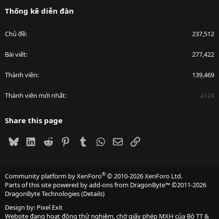
Thống kê diễn đàn
Chủ đề
237,512
Bài viết
277,422
Thành viên
139,469
Thành viên mới nhất
a124
Share this page
Bluesky
LinkedIn
Reddit
Pinterest
Tumblr
WhatsApp
Email
Link
®
Community platform by XenForo
© 2010-2026 XenForo Ltd.
Parts of this site powered by
add-ons from DragonByte™
©2011-2026
DragonByte Technologies
(
Details
)
Design by:
Pixel Exit
Website đang hoạt động thử nghiệm, chờ giấy phép MXH của Bộ TT &