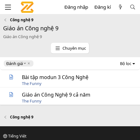
Đăng nhập
Đăng kí
Công nghệ 9
Giáo án Công nghệ 9
Giáo án Công nghệ 9
Chuyên mục
D
Đánh giá
Bộ lọc
e
s
Bài tập modun 3 Công Nghệ
c
The Funny
e
n
Giáo án Công Nghệ 9 cả năm
d
The Funny
i
n
g
Công nghệ 9
Tiếng Việt