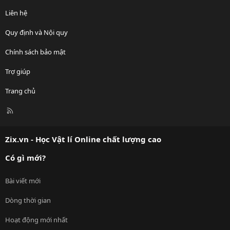
Liên hệ
Quy định và Nội quy
Chính sách bảo mật
Trợ giúp
Trang chủ
R
S
S
Zix.vn - Học Vật lí Online chất lượng cao
Có gì mới?
Bài viết mới
Dòng thời gian
Hoạt động mới nhất