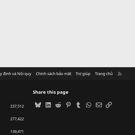
R
y định và Nội quy
Chính sách bảo mật
Trợ giúp
Trang chủ
S
S
Share this page
Bluesky
LinkedIn
Reddit
Pinterest
Tumblr
WhatsApp
Email
Link
237,512
277,422
139,471