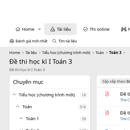
Home
Tài liệu
Thi online
Đánh giá mới nhất
Tìm tài liệu
Home
Tài liệu
Tiểu học (chương trình mới)
Toán
Toán 3
Đề thi học kì I Toán 3
Đề thi học kì I Toán 3
Chuyên mục
D
Sắp xếp theo:
Đ
e
s
Đề t
Tiểu học (chương trình mới)
1K
c
The C
e
Toán
516
n
d
Đề t
i
Toán 1
The C
59
n
g