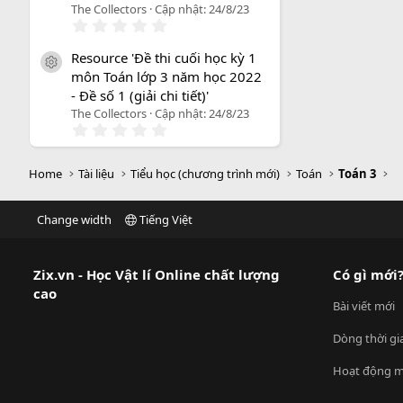
o
The Collectors
Cập nhật:
24/8/23
0
.
0
Resource 'Đề thi cuối học kỳ 1
0
icon tài liệu
môn Toán lớp 3 năm học 2022
s
a
- Đề số 1 (giải chi tiết)'
o
The Collectors
Cập nhật:
24/8/23
0
.
0
0
Home
Tài liệu
Tiểu học (chương trình mới)
Toán
Toán 3
s
a
o
Change width
Tiếng Việt
Zix.vn - Học Vật lí Online chất lượng
Có gì mới
cao
Bài viết mới
Dòng thời gi
Hoạt động m