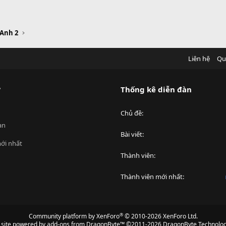
 Anh 2
Liên hệ
Qu
?
Thống kê diễn đàn
Chủ đề
an
Bài viết
ới nhất
Thành viên
Thành viên mới nhất
®
Community platform by XenForo
© 2010-2026 XenForo Ltd.
s site powered by
add-ons from DragonByte™
©2011-2026
DragonByte Technolog