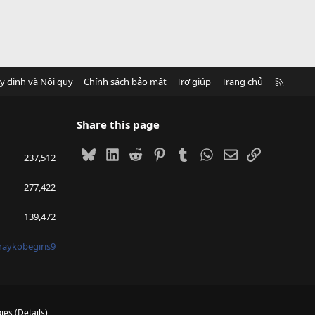
R
y định và Nội quy
Chính sách bảo mật
Trợ giúp
Trang chủ
S
S
Share this page
Bluesky
LinkedIn
Reddit
Pinterest
Tumblr
WhatsApp
Email
Link
237,512
277,422
139,472
raykobegiris9
ies
(
Details
)