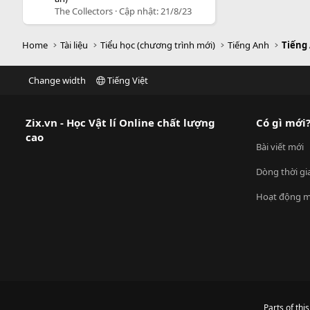
The Collectors
Cập nhật:
21/8/23
Home
Tài liệu
Tiểu học (chương trình mới)
Tiếng Anh
Tiếng
Change width
Tiếng Việt
Zix.vn - Học Vật lí Online chất lượng
Có gì mới
cao
Bài viết mới
Dòng thời gi
Hoạt động m
Parts of thi