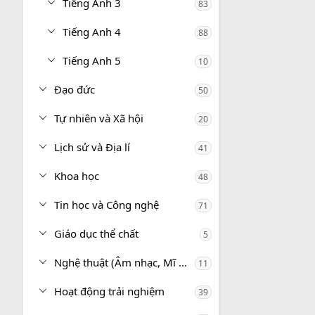
Tiếng Anh 3
83
Tiếng Anh 4
88
Tiếng Anh 5
10
Đạo đức
50
Tự nhiên và Xã hội
20
Lịch sử và Địa lí
41
Khoa học
48
Tin học và Công nghệ
71
Giáo dục thể chất
5
Nghệ thuật (Âm nhạc, Mĩ thuật)
11
Hoạt động trải nghiệm
39