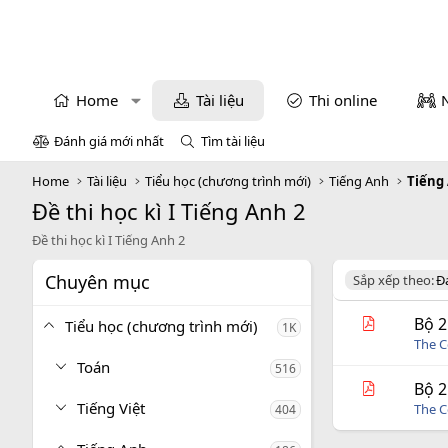
Home
Tài liệu
Thi online
Đánh giá mới nhất
Tìm tài liệu
Home
Tài liệu
Tiểu học (chương trình mới)
Tiếng Anh
Tiếng
Đề thi học kì I Tiếng Anh 2
Đề thi học kì I Tiếng Anh 2
Chuyên mục
D
Sắp xếp theo:
Đ
e
s
Bộ 2
Tiểu học (chương trình mới)
1K
c
The C
e
Toán
516
n
d
Bộ 2
i
Tiếng Việt
The C
404
n
g