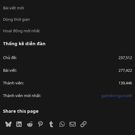
Bài viết mới
Dòng thời gian
Hoạt động mới nhất
Thống kê diễn đàn
Chủ đề
237,512
Bài viết
277,422
Thành viên
139,446
Thành viên mới nhất
gamdomguncel9
Share this page
Bluesky
LinkedIn
Reddit
Pinterest
Tumblr
WhatsApp
Email
Link