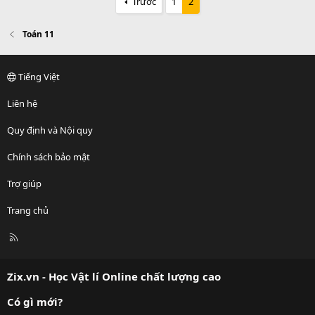
Trước
1
2
Toán 11
Tiếng Việt
Liên hệ
Quy định và Nội quy
Chính sách bảo mật
Trợ giúp
Trang chủ
R
S
S
Zix.vn - Học Vật lí Online chất lượng cao
Có gì mới?