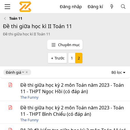
Đăng nhập
Đăng kí
Toán 11
Đề thi giữa học kì II Toán 11
Đề thi giữa học kì II Toán 11
Chuyên mục
Trước
1
2
D
Đánh giá
Bộ lọc
e
s
Đề thi giữa học kỳ 2 môn Toán năm 2023 - Toán
c
11 - THPT Ngọc Hồi (có đáp án)
e
The Funny
n
d
Đề thi giữa học kỳ 2 môn Toán năm 2023 - Toán
i
11 - THPT Bình Chiểu (có đáp án)
n
g
The Funny