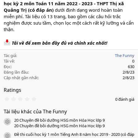
học kỳ 2 môn Toán 11 năm 2022 - 2023 - THPT Thị xã
Quảng Trị (có đáp án)
dưới định dạng word hoàn toàn
miễn phí. Tài liệu có 13 trang, bao gồm các câu hỏi trắc
nghiệm được sưu tầm, chọn lọc một cách rất kỹ lưỡng và cẩn
thận.
Tải về để xem bản đầy đủ và chính xác nhất!
Tác giả
The Funny
Tải về
0
Đọc
630
Đăng lần đầu
2/8/23
Cập nhật gần nhất
2/8/23
Ratings
0
0 đánh giá
.
0
Tài liệu khác của The Funny
0
s
20 Chuyên đề bồi dưỡng HSG môn Hóa Học lớp 9
a
icon tài liệu
o
20 Chuyên đề bồi dưỡng HSG môn Hóa Học lớp 9
Đề thi cuối học kỳ 1 môn Tiếng Anh 8 năm học 2019 - 2020 (có đáp
icon tài liệu