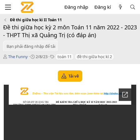
Đăng nhập
Đăng kí
Đề thi giữa học kì II Toán 11
Đề thi giữa học kỳ 2 môn Toán 11 năm 2022 - 2023
- THPT Thị xã Quảng Trị (có đáp án)
Bạn phải đăng nhập để tải
T
C
T
The Funny
2/8/23
toán 11
đề thi giữa học kì 2
á
r
a
c
e
g
g
a
s
Tải về
i
t
ả
i
o
n
d
a
t
e