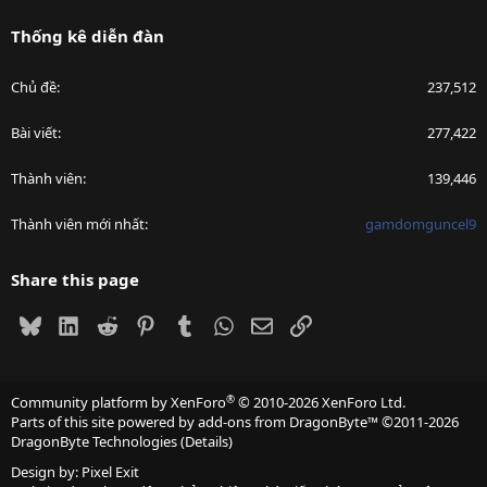
Thống kê diễn đàn
Chủ đề
237,512
Bài viết
277,422
Thành viên
139,446
Thành viên mới nhất
gamdomguncel9
Share this page
Bluesky
LinkedIn
Reddit
Pinterest
Tumblr
WhatsApp
Email
Link
®
Community platform by XenForo
© 2010-2026 XenForo Ltd.
Parts of this site powered by
add-ons from DragonByte™
©2011-2026
DragonByte Technologies
(
Details
)
Design by:
Pixel Exit