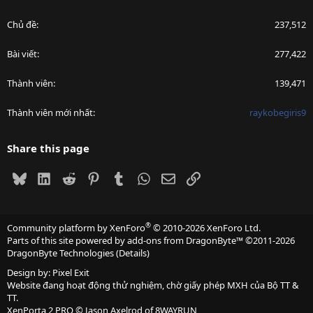
Chủ đề
237,512
Bài viết
277,422
Thành viên
139,471
Thành viên mới nhất
raykobegiris9
Share this page
Bluesky
LinkedIn
Reddit
Pinterest
Tumblr
WhatsApp
Email
Link
®
Community platform by XenForo
© 2010-2026 XenForo Ltd.
Parts of this site powered by
add-ons from DragonByte™
©2011-2026
DragonByte Technologies
(
Details
)
Design by:
Pixel Exit
Website đang hoạt động thử nghiệm, chờ giấy phép MXH của Bộ TT &
TT.
XenPorta 2 PRO
© Jason Axelrod of
8WAYRUN