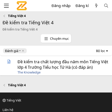
Đăng nhập
Đăng kí
Tiếng Việt 4
Đề kiểm tra Tiếng Việt 4
Đề kiểm tra Tiếng Việt 4
Chuyên mục
D
Đánh giá
Bộ lọc
e
s
Đề kiểm tra chất lượng đầu năm môn Tiếng Việt
c
lớp 4 Trường Tiểu học Tứ Hà (có đáp án)
e
The Knowledge
n
d
i
Tiếng Việt 4
n
g
Tiếng Việt
Liên hệ