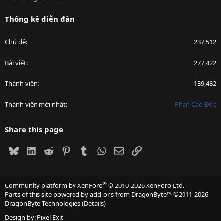
Thống kê diễn đàn
Chủ đề
237,512
Bài viết
277,422
Thành viên
139,482
Thành viên mới nhất
Phan Cao Đức
Share this page
Bluesky
LinkedIn
Reddit
Pinterest
Tumblr
WhatsApp
Email
Link
®
Community platform by XenForo
© 2010-2026 XenForo Ltd.
Parts of this site powered by
add-ons from DragonByte™
©2011-2026
DragonByte Technologies
(
Details
)
Design by:
Pixel Exit