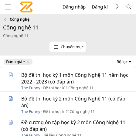
Đăng nhập
Đăng kí
Công nghệ
Công nghệ 11
Công nghệ 11
Chuyên mục
D
Đánh giá
Bộ lọc
e
s
Bộ đề thi học kỳ 1 môn Công Nghệ 11 năm học
c
2022 - 2023 (có đáp án)
e
The Funny
Đề thi học kì I Công nghệ 11
n
d
Bộ đề thi học kỳ 2 môn Công Nghệ 11 (có đáp
i
án)
n
g
The Funny
Đề thi học kì II Công nghệ 11
Đề cương ôn tập học kỳ 2 môn Công Nghệ 11
(có đáp án)
The Funny
Tài liệu Công nghệ 11