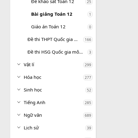
Đề khảo sát Toán 12
25
Bài giảng Toán 12
1
Giáo án Toán 12
0
Đề thi THPT Quốc gia môn Toán
166
Đề thi HSG Quốc gia môn Toán
3
Vật lí
299
Hóa học
277
Sinh học
52
Tiếng Anh
285
Ngữ văn
689
Lịch sử
39