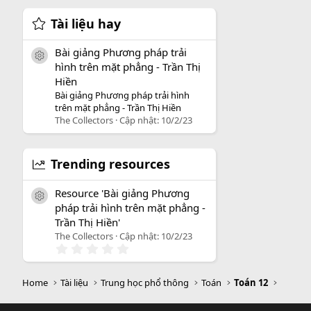
Tài liệu hay
Bài giảng Phương pháp trải
icon tài liệu
hình trên mặt phẳng - Trần Thị
Hiền
Bài giảng Phương pháp trải hình
trên mặt phẳng - Trần Thị Hiền
The Collectors
Cập nhật:
10/2/23
Trending resources
Resource 'Bài giảng Phương
icon tài liệu
pháp trải hình trên mặt phẳng -
Trần Thị Hiền'
The Collectors
Cập nhật:
10/2/23
0
.
0
0
Home
Tài liệu
Trung học phổ thông
Toán
Toán 12
s
a
o