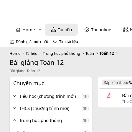
Home
Tài liệu
Thi online
Đánh giá mới nhất
Tìm tài liệu
Home
Tài liệu
Trung học phổ thông
Toán
Toán 12
Bài giảng Toán 12
Bài giảng Toán 12
Chuyên mục
D
Sắp xếp theo:
Đ
e
s
Bài 
Tiểu học (chương trình mới)
1K
c
The C
e
THCS (chương trình mới)
3K
n
d
i
Trung học phổ thông
3K
n
g