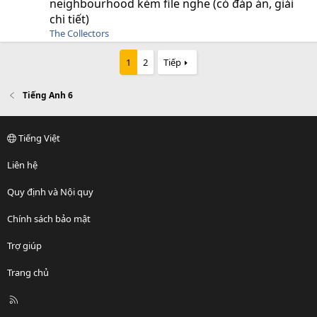
neighbourhood kèm file nghe (có đáp án, giải
chi tiết)
The Collectors
1
2
Tiếp
Tiếng Anh 6
Tiếng Việt
Liên hệ
Quy định và Nội quy
Chính sách bảo mật
Trợ giúp
Trang chủ
R
S