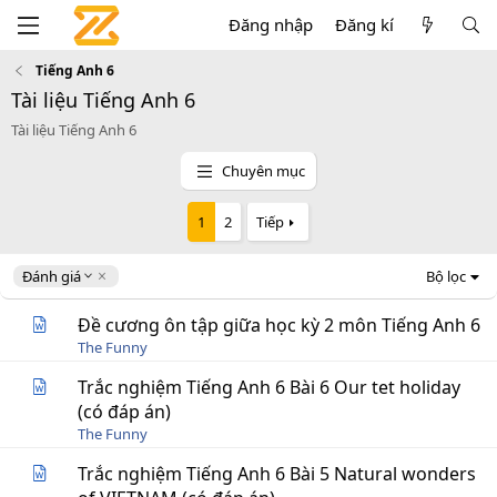
Đăng nhập
Đăng kí
Tiếng Anh 6
Tài liệu Tiếng Anh 6
Tài liệu Tiếng Anh 6
Chuyên mục
1
2
Tiếp
D
Đánh giá
Bộ lọc
e
s
Đề cương ôn tập giữa học kỳ 2 môn Tiếng Anh 6
c
The Funny
e
n
Trắc nghiệm Tiếng Anh 6 Bài 6 Our tet holiday
d
(có đáp án)
i
The Funny
n
g
Trắc nghiệm Tiếng Anh 6 Bài 5 Natural wonders