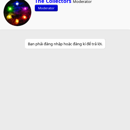
The Collectors
Moderator
r
Moderator
i
t
t
e
n
b
y
Bạn phải đăng nhập hoặc đăng kí để trả lời.