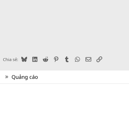
Bluesky
LinkedIn
Reddit
Pinterest
Tumblr
WhatsApp
Email
Link
Chia sẻ:
Quảng cáo