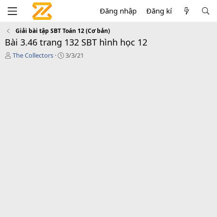
Đăng nhập
Đăng kí
Giải bài tập SBT Toán 12 (Cơ bản)
Bài 3.46 trang 132 SBT hình học 12
T
C
The Collectors
3/3/21
á
r
c
e
g
a
i
t
ả
i
o
n
d
a
t
e