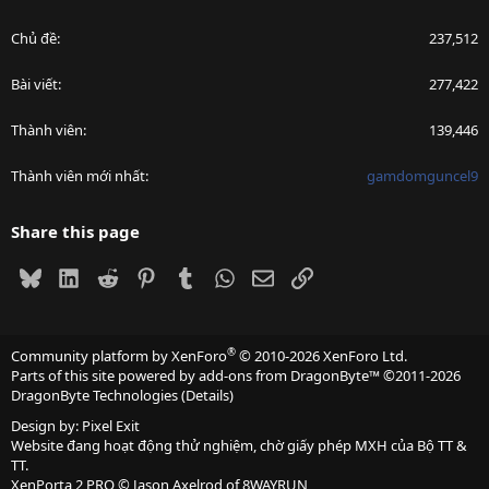
Chủ đề
237,512
Bài viết
277,422
Thành viên
139,446
Thành viên mới nhất
gamdomguncel9
Share this page
Bluesky
LinkedIn
Reddit
Pinterest
Tumblr
WhatsApp
Email
Link
®
Community platform by XenForo
© 2010-2026 XenForo Ltd.
Parts of this site powered by
add-ons from DragonByte™
©2011-2026
DragonByte Technologies
(
Details
)
Design by:
Pixel Exit
Website đang hoạt động thử nghiệm, chờ giấy phép MXH của Bộ TT &
TT.
XenPorta 2 PRO
© Jason Axelrod of
8WAYRUN