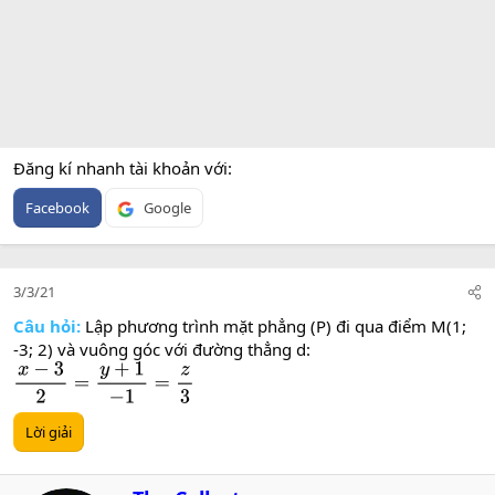
Đăng kí nhanh tài khoản với
Facebook
Google
3/3/21
Câu hỏi:
Lập phương trình mặt phẳng (P) đi qua điểm M(1;
-3; 2) và vuông góc với đường thẳng d:
x
−
3
2
=
y
+
1
−
1
=
z
3
Lời giải
W