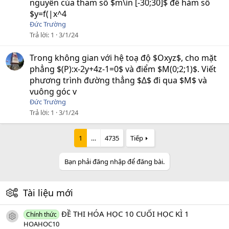
nguyên của tham số $m\in [-30;30]$ để hàm số
$y=f(|x^4
Đức Trường
Trả lời
1
3/1/24
Trong không gian với hệ toạ độ $Oxyz$, cho mặt
phẳng $(P):x-2y+4z-1=0$ và điểm $M(0;2;1)$. Viết
phương trình đường thẳng $∆$ đi qua $M$ và
vuông góc v
Đức Trường
Trả lời
1
3/1/24
1
…
4735
Tiếp
Bạn phải đăng nhập để đăng bài.
Tài liệu mới
ĐỀ THI HÓA HỌC 10 CUỐI HỌC KÌ 1
Chính thức
icon tài liệu
HOAHOC10