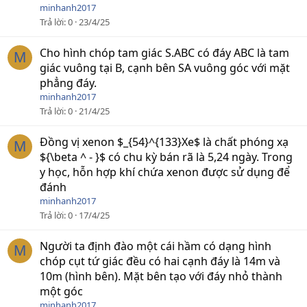
minhanh2017
Trả lời
0
23/4/25
Cho hình chóp tam giác S.ABC có đáy ABC là tam
M
giác vuông tại B, cạnh bên SA vuông góc với mặt
phẳng đáy.
minhanh2017
Trả lời
0
21/4/25
Đồng vị xenon $_{54}^{133}Xe$ là chất phóng xạ
M
${\beta ^ - }$ có chu kỳ bán rã là 5,24 ngày. Trong
y học, hỗn hợp khí chứa xenon được sử dụng để
đánh
minhanh2017
Trả lời
0
17/4/25
Người ta định đào một cái hầm có dạng hình
M
chóp cụt tứ giác đều có hai cạnh đáy là 14m và
10m (hình bên). Mặt bên tạo với đáy nhỏ thành
một góc
minhanh2017