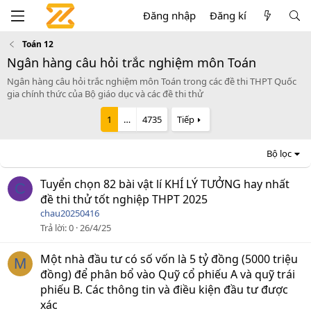
Đăng nhập
Đăng kí
Toán 12
Ngân hàng câu hỏi trắc nghiệm môn Toán
Ngân hàng câu hỏi trắc nghiệm môn Toán trong các đề thi THPT Quốc
gia chính thức của Bộ giáo dục và các đề thi thử
1
…
4735
Tiếp
Bộ lọc
Tuyển chọn 82 bài vật lí KHÍ LÝ TƯỞNG hay nhất
C
đề thi thử tốt nghiệp THPT 2025
chau20250416
Trả lời
0
26/4/25
Một nhà đầu tư có số vốn là 5 tỷ đồng (5000 triệu
M
đồng) để phân bổ vào Quỹ cổ phiếu A và quỹ trái
phiếu B. Các thông tin và điều kiện đầu tư được
xác