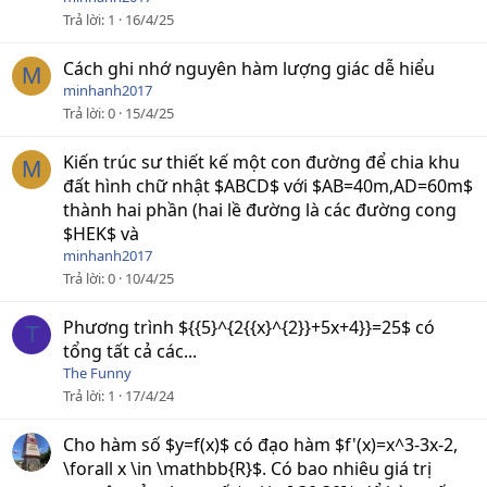
Trả lời
1
16/4/25
Cách ghi nhớ nguyên hàm lượng giác dễ hiểu
M
minhanh2017
Trả lời
0
15/4/25
Kiến trúc sư thiết kế một con đường để chia khu
M
đất hình chữ nhật $ABCD$ với $AB=40m,AD=60m$
thành hai phần (hai lề đường là các đường cong
$HEK$ và
minhanh2017
Trả lời
0
10/4/25
Phương trình ${{5}^{2{{x}^{2}}+5x+4}}=25$ có
T
tổng tất cả các...
The Funny
Trả lời
1
17/4/24
Cho hàm số $y=f(x)$ có đạo hàm $f'(x)=x^3-3x-2,
\forall x \in \mathbb{R}$. Có bao nhiêu giá trị