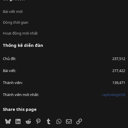
Bài viết mới
Dòng thời gian
Hoạt động mới nhất
Thống kê diễn đàn
Chủ đề
237,512
Bài viết
277,422
Thành viên
139,471
Thành viên mới nhất
raykobegiris9
Share this page
Bluesky
LinkedIn
Reddit
Pinterest
Tumblr
WhatsApp
Email
Link