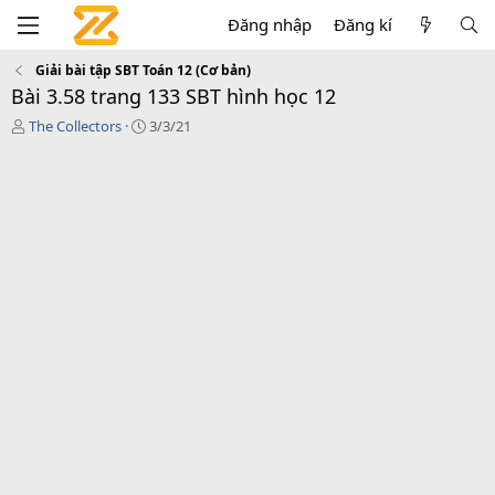
Đăng nhập
Đăng kí
Giải bài tập SBT Toán 12 (Cơ bản)
Bài 3.58 trang 133 SBT hình học 12
T
C
The Collectors
3/3/21
á
r
c
e
g
a
i
t
ả
i
o
n
d
a
t
e