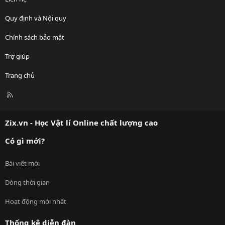
Quy định và Nội quy
Chính sách bảo mật
Trợ giúp
Trang chủ
R
S
S
Zix.vn - Học Vật lí Online chất lượng cao
Có gì mới?
Bài viết mới
Dòng thời gian
Hoạt động mới nhất
Thống kê diễn đàn