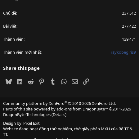
Chủ đề
237,512
Bài viết
277,422
Thành viên
139,471
Thành viên mới nhất
raykobegiris9
Share this page
Bluesky
LinkedIn
Reddit
Pinterest
Tumblr
WhatsApp
Email
Link
®
Community platform by XenForo
© 2010-2026 XenForo Ltd.
Parts of this site powered by
add-ons from DragonByte™
©2011-2026
DragonByte Technologies
(
Details
)
Design by:
Pixel Exit
Website đang hoạt động thử nghiệm, chờ giấy phép MXH của Bộ TT &
TT.