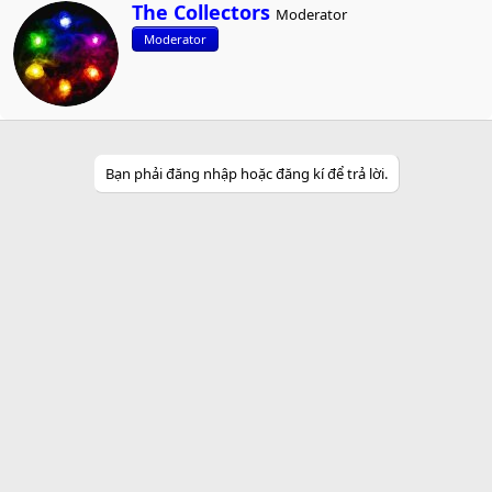
W
The Collectors
Moderator
r
Moderator
i
t
t
e
n
b
y
Bạn phải đăng nhập hoặc đăng kí để trả lời.