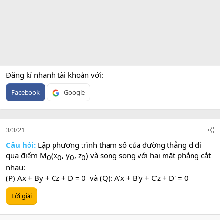
Đăng kí nhanh tài khoản với
Facebook
Google
3/3/21
Câu hỏi:
Lập phương trình tham số của đường thẳng d đi
qua điểm M
(x
, y
, z
) và song song với hai mặt phẳng cắt
0​
0​
0​
0​
nhau:
(P) Ax + By + Cz + D = 0 và (Q): A'x + B'y + C'z + D' = 0
Lời giải