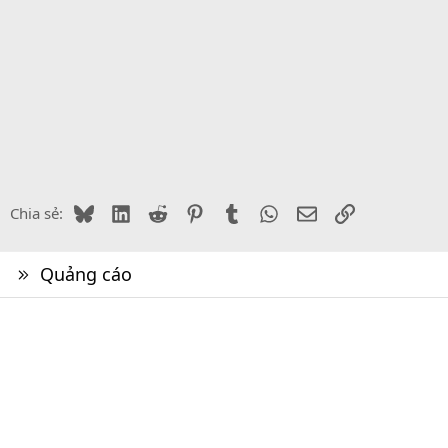
Bluesky
LinkedIn
Reddit
Pinterest
Tumblr
WhatsApp
Email
Link
Chia sẻ:
Quảng cáo