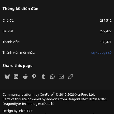
Thống kê diễn đàn
Chủ đề
237,512
Bài viết
277,422
Thành viên
139,471
Thành viên mới nhất
raykobegiris9
Share this page
Bluesky
LinkedIn
Reddit
Pinterest
Tumblr
WhatsApp
Email
Link
®
Community platform by XenForo
© 2010-2026 XenForo Ltd.
Parts of this site powered by
add-ons from DragonByte™
©2011-2026
DragonByte Technologies
(
Details
)
Design by:
Pixel Exit