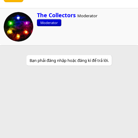
W
The Collectors
Moderator
r
Moderator
i
t
t
e
n
b
y
Bạn phải đăng nhập hoặc đăng kí để trả lời.