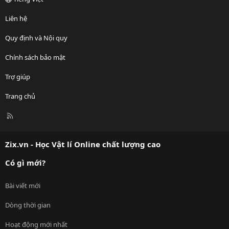
Liên hệ
Quy định và Nội quy
Chính sách bảo mật
Trợ giúp
Trang chủ
R
S
S
Zix.vn - Học Vật lí Online chất lượng cao
Có gì mới?
Bài viết mới
Dòng thời gian
Hoạt động mới nhất