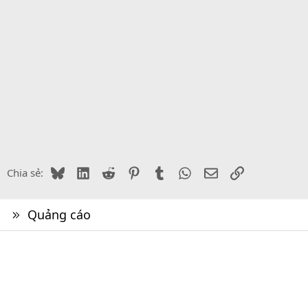
Bluesky
LinkedIn
Reddit
Pinterest
Tumblr
WhatsApp
Email
Link
Chia sẻ:
Quảng cáo