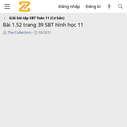
Đăng nhập
Đăng kí
Giải bài tập SBT Toán 11 (Cơ bản)
Bài 1.52 trang 39 SBT hình học 11
T
C
The Collectors
10/3/21
á
r
c
e
g
a
i
t
ả
i
o
n
d
a
t
e